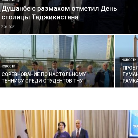
НОВОСТИ
Душанбе с размахом отметил День
столицы Таджикистана
17.04.2021
НОВОСТИ
НОВОСТИ
ПРОБ
СОРЕВНОВАНИЕ ПО НАСТОЛЬНОМУ
ГУМА
ТЕННИСУ СРЕДИ СТУДЕНТОВ ТНУ
РАМКА