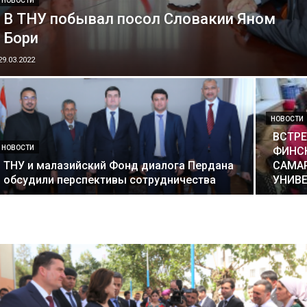
НОВОСТИ
В ТНУ побывал посол Словакии Яном
Бори
29.03.2022
НОВОСТИ
ВСТРЕ
НОВОСТИ
ФИНС
ТНУ и малазийский Фонд диалога Пердана
САМА
обсудили перспективы сотрудничества
УНИВ