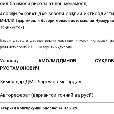
оид ба ҳимояи рисола эълон менамояд
АСОСҲОИ РАҚОБАТ ДАР БОЗОРИ СОҲАВИИ ИҚТИСОДИЁТИ
МИЛЛӢ (дар мисоли бозори молҳои истеъмолии Ҷумҳурии
Тоҷикистон)
барои дарёфти дараҷаи илмии номзади илмҳои иқтисодӣ аз
рӯйи ихтисоси5.2.1. – Назарияи иқтисодӣ
Унвонҷӯ:
ҶАМОЛИДДИНОВ СУҲРОБ
РУСТАМҶОНОВИЧ
Ҳимоя дар ДМТ баргузор мегардад.
Автореферат (вариантҳои тоҷикӣ ва русӣ)
Таърихи ҷойгиркунии рисола: 14.07.2026