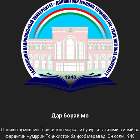
Дар бораи мо
Донишгоҳи миллии Тоҷикистон маркази бузурги таълимию илмӣ ва
фарҳангии Ҷумҳурии Тоҷикистон ба ҳисоб меравад. Он соли 1948