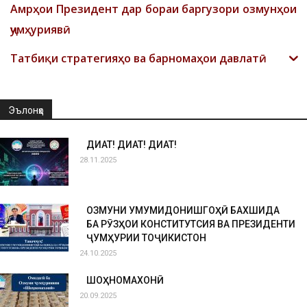
Амрҳои Президент дар бораи баргузори озмунҳои
ҷумҳуриявӣ
Татбиқи стратегияҳо ва барномаҳои давлатӣ
Эълонҳо
ДИҚҚАТ! ДИҚҚАТ! ДИҚҚАТ!
28.11.2025
ОЗМУНИ УМУМИДОНИШГОҲӢ БАХШИДА
БА РӮЗҲОИ КОНСТИТУТСИЯ ВА ПРЕЗИДЕНТИ
ҶУМҲУРИИ ТОҶИКИСТОН
24.10.2025
ШОҲНОМАХОНӢ
20.09.2025