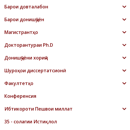
Барои довталабон
Барои донишҷӯён
Магистрантҳо
Докторантураи Ph.D
Донишҷӯёни хориҷӣ
Шyроҳои диссертатсионӣ
Факултетҳо
Конференсия
Ибтикороти Пешвои миллат
35 - солагии Истиқлол