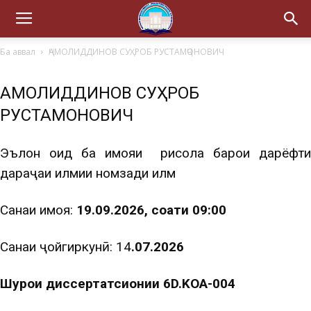
Ба аввал
ҶАМОЛИДДИНОВ СУҲРОБ РУСТАМҶОНОВИЧ
ҶАМОЛИДДИНОВ СУҲРОБ
РУСТАМҶОНОВИЧ
Эълон оид ба ҳимояи рисола барои дарёфти
дараҷаи илмии номзади илм
Санаи ҳимоя:
19.09.2026, соати 09:00
Санаи ҷойгиркунӣ: 14
.07.2026
Шурои диссертатсионии 6D.KOA-004