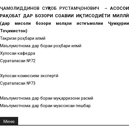
ҶАМОЛИДДИНОВ СУҲРОБ РУСТАМҶОНОВИЧ –
АСОСҲОИ
РАҚОБАТ ДАР БОЗОРИ СОҲАВИИ ИҚТИСОДИЁТИ МИЛЛӢ
(дар мисоли бозори молҳои истеъмолии Ҷумҳурии
Тоҷикистон)
Тақризи роҳбари илмӣ
Маълумотнома дар бораи роҳбари илмӣ
Хулосаи кафедра
Суратҷаласаи №72
Хулосаи комиссияи экспертӣ
Суратҷаласаи №73
Маълумотнома дар бораи муқарризони расмӣ
Маълумотнома дар бораи муассисаи пешбар
Меню