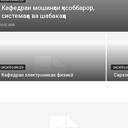
UNCATEGORIZED
Кафедраи мошинҳои ҳисоббарор,
системаҳо ва шабакаҳо
13.02.2020
UNCATEGORIZED
UNCATEGO
Кафедраи электроникаи физикӣ
Сараз