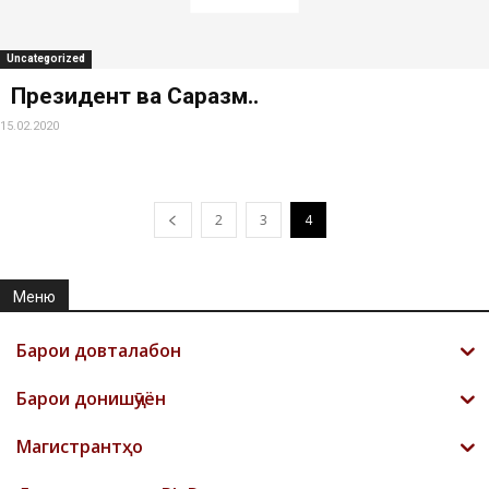
Uncategorized
Президент ва Саразм..
15.02.2020
2
3
4
Меню
Барои довталабон
Барои донишҷӯён
Магистрантҳо