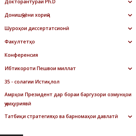
Докторантураи Ph.D
Донишҷӯёни хориҷӣ
Шyроҳои диссертатсионӣ
Факултетҳо
Конференсия
Ибтикороти Пешвои миллат
35 - солагии Истиқлол
Амрҳои Президент дар бораи баргузори озмунҳои
ҷумҳуриявӣ
Татбиқи стратегияҳо ва барномаҳои давлатӣ