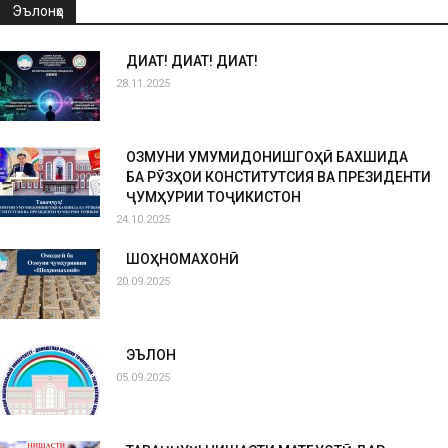
Эълонҳо
ДИҚҚАТ! ДИҚҚАТ! ДИҚҚАТ!
28.11.2025
ОЗМУНИ УМУМИДОНИШГОҲӢ БАХШИДА
БА РӮЗҲОИ КОНСТИТУТСИЯ ВА ПРЕЗИДЕНТИ
ҶУМҲУРИИ ТОҶИКИСТОН
24.10.2025
ШОҲНОМАХОНӢ
20.09.2025
ЭЪЛОН
05.09.2025