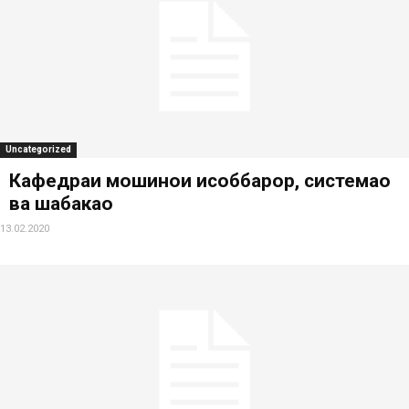
Uncategorized
Кафедраи мошинҳои ҳисоббарор, системаҳо
ва шабакаҳо
13.02.2020