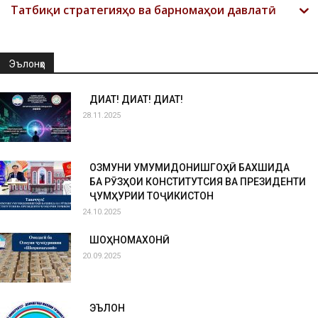
Татбиқи стратегияҳо ва барномаҳои давлатӣ
Эълонҳо
ДИҚҚАТ! ДИҚҚАТ! ДИҚҚАТ!
28.11.2025
ОЗМУНИ УМУМИДОНИШГОҲӢ БАХШИДА
БА РӮЗҲОИ КОНСТИТУТСИЯ ВА ПРЕЗИДЕНТИ
ҶУМҲУРИИ ТОҶИКИСТОН
24.10.2025
ШОҲНОМАХОНӢ
20.09.2025
ЭЪЛОН