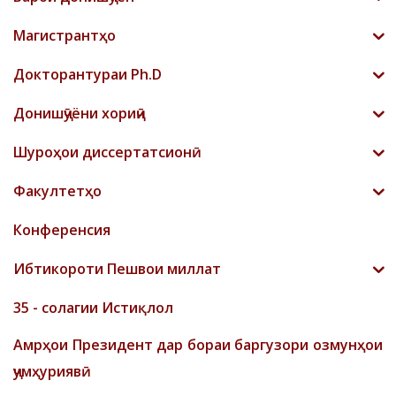
Магистрантҳо
Докторантураи Ph.D
Донишҷӯёни хориҷӣ
Шyроҳои диссертатсионӣ
Факултетҳо
Конференсия
Ибтикороти Пешвои миллат
35 - солагии Истиқлол
Амрҳои Президент дар бораи баргузори озмунҳои
ҷумҳуриявӣ