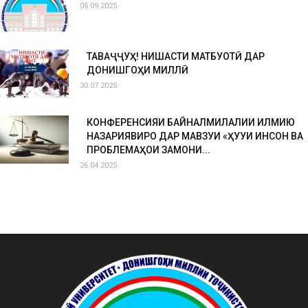
05.09.2025
ТАВАҶҶУҲ! НИШАСТИ МАТБУОТӢ ДАР
ДОНИШГОҲИ МИЛЛӢ
30.07.2025
КОНФЕРЕНСИЯИ БАЙНАЛМИЛАЛИИ ИЛМИЮ
НАЗАРИЯВИРО ДАР МАВЗУИ «ҲУҚУҚИ ИНСОН ВА
ПРОБЛЕМАҲОИ ЗАМОНИ...
26.04.2025