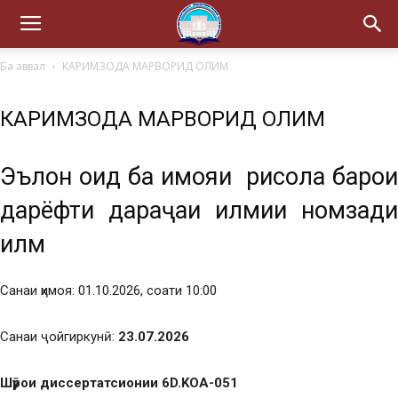
Ба аввал
КАРИМЗОДА МАРВОРИД ОЛИМ
КАРИМЗОДА МАРВОРИД ОЛИМ
Эълон оид ба ҳимояи рисола барои
дарёфти дараҷаи илмии номзади
илм
Санаи ҳимоя: 01.10.2026, соати 10:00
Санаи ҷойгиркунӣ:
23.07.2026
Шӯрои диссертатсионии 6D.KOA-051