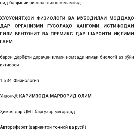
оид ба ҳимояи рисола эълон менамояд
ХУСУСИЯТҲОИ ФИЗИОЛОГӢ ВА МУБОДИЛАИ МОДДАҲО
ДАР ОРГАНИЗМИ ГӮСОЛАҲО ҲАНГОМИ ИСТИФОДАИ
ГИЛИ БЕНТОНИТ ВА ПРЕМИКС ДАР ШАРОИТИ ИҚЛИМИ
ГАРМ
барои дарёфти дараҷаи илмии номзади илмҳои биологӣ аз рӯйи
ихтисоси
1.5.34. Физиология
Унвонҷӯ:
КАРИМЗОДА МАРВОРИД ОЛИМ
Ҳимоя дар ДМТ баргузор мегардад.
Автореферат (вариантҳои тоҷикӣ ва русӣ)