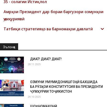
35 - солагии Истиқлол
Амрҳои Президент дар бораи баргузори озмунҳои
ҷумҳуриявӣ
Татбиқи стратегияҳо ва барномаҳои давлатӣ
Эълонҳо
ДИҚҚАТ! ДИҚҚАТ! ДИҚҚАТ!
28.11.2025
ОЗМУНИ УМУМИДОНИШГОҲӢ БАХШИДА
БА РӮЗҲОИ КОНСТИТУТСИЯ ВА ПРЕЗИДЕНТИ
ҶУМҲУРИИ ТОҶИКИСТОН
24.10.2025
ШОҲНОМАХОНӢ