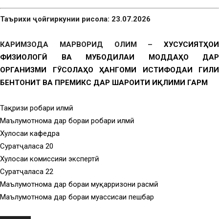
Таърихи ҷойгиркунии рисола: 23.07.2026
КАРИМЗОДА МАРВОРИД ОЛИМ –
ХУСУСИЯТҲОИ
ФИЗИОЛОГӢ ВА МУБОДИЛАИ МОДДАҲО ДАР
ОРГАНИЗМИ ГӮСОЛАҲО ҲАНГОМИ ИСТИФОДАИ ГИЛИ
БЕНТОНИТ ВА ПРЕМИКС ДАР ШАРОИТИ ИҚЛИМИ ГАРМ
Тақризи роҳбари илмӣ
Маълумотнома дар бораи роҳбари илмӣ
Хулосаи кафедра
Суратҷаласа 20
Хулосаи комиссияи экспертӣ
Суратҷаласа 22
Маълумотнома дар бораи муқарризони расмӣ
Маълумотнома дар бораи муассисаи пешбар