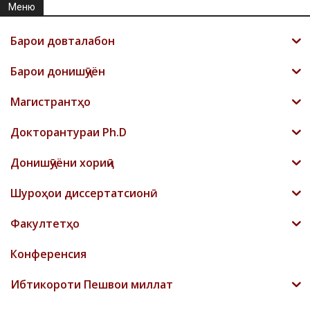
Меню
Барои довталабон
Барои донишҷӯён
Магистрантҳо
Докторантураи Ph.D
Донишҷӯёни хориҷӣ
Шyроҳои диссертатсионӣ
Факултетҳо
Конференсия
Ибтикороти Пешвои миллат