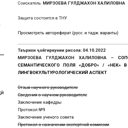
Соискатель:
МИРЗОЕВА ГУЛДЖАХОН ХАЛИЛОВНА
Защита состоится в ТНУ.
Просмотреть автореферат (русс. и тадж. варанты)
Таърихи ҷойгиркунии рисола: 04.10.2022
МИРЗОЕВА ГУЛДЖАХОН ХАЛИЛОВНА –
СОП
СЕМАНТИЧЕСКОГО ПОЛЯ
«
ДОБРО
» / «
НЕК
»
В
ЛИНГВОКУЛЬТУРОЛОГИЧЕСКИЙ АСПЕКТ
Отзыв научного руководителе
ҲӢ
Сведения о научном руководителе
Заключение кафедры
Протокол №9
Заключение ученого совета
Протокол о назначении экспертной комиссии