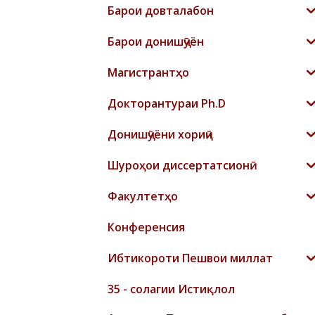
Барои довталабон
Барои донишҷӯён
Магистрантҳо
Докторантураи Ph.D
Донишҷӯёни хориҷӣ
Шyроҳои диссертатсионӣ
Факултетҳо
Конференсия
Ибтикороти Пешвои миллат
35 - солагии Истиқлол