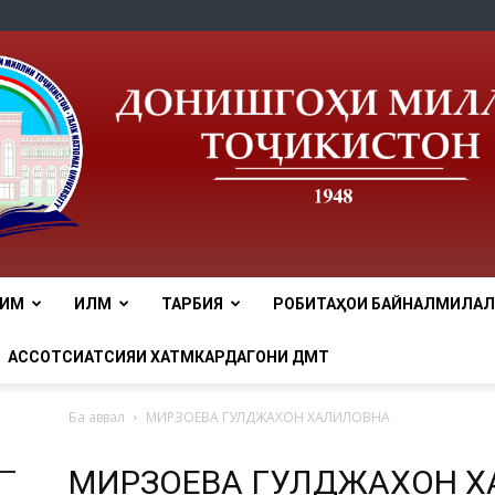
ЛИМ
ИЛМ
ТАРБИЯ
РОБИТАҲОИ БАЙНАЛМИЛАЛӢ
tnu
АССОТСИАТСИЯИ ХАТМКАРДАГОНИ ДМТ
Ба аввал
МИРЗОЕВА ГУЛДЖАХОН ХАЛИЛОВНА
МИРЗОЕВА ГУЛДЖАХОН 