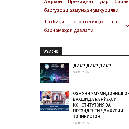
Амрҳои Президент дар бораи
баргузори озмунҳои ҷумҳуриявӣ
Татбиқи стратегияҳо ва
барномаҳои давлатӣ
Эълонҳо
ДИҚҚАТ! ДИҚҚАТ! ДИҚҚАТ!
28.11.2025
ОЗМУНИ УМУМИДОНИШГО
БАХШИДА БА РӮЗҲОИ
КОНСТИТУТСИЯ ВА
ПРЕЗИДЕНТИ ҶУМҲУРИИ
ТОҶИКИСТОН
24.10.2025