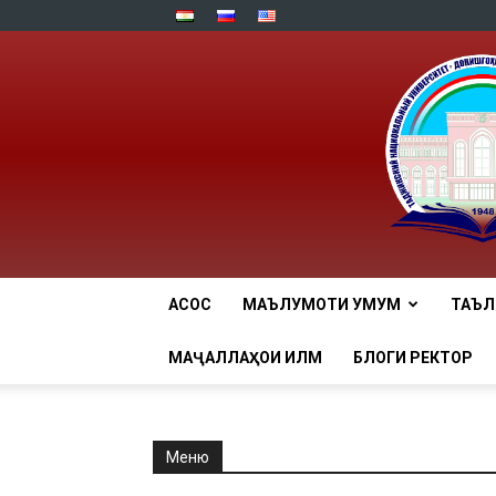
АСОСӢ
МАЪЛУМОТИ УМУМӢ
ТАЪ
МАҶАЛЛАҲОИ ИЛМӢ
БЛОГИ РЕКТОР
Меню