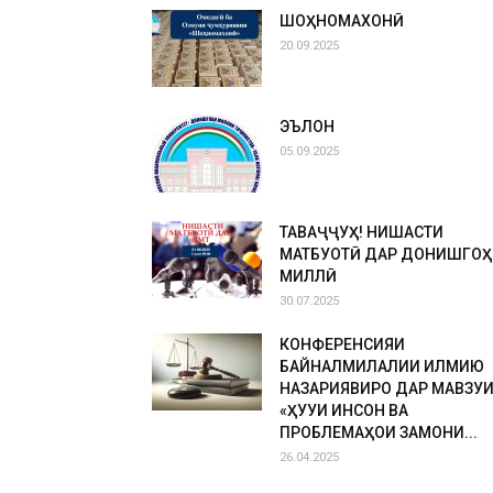
ШОҲНОМАХОНӢ
20.09.2025
ЭЪЛОН
05.09.2025
ТАВАҶҶУҲ! НИШАСТИ
МАТБУОТӢ ДАР ДОНИШГОҲ
МИЛЛӢ
30.07.2025
КОНФЕРЕНСИЯИ
БАЙНАЛМИЛАЛИИ ИЛМИЮ
НАЗАРИЯВИРО ДАР МАВЗУ
«ҲУҚУҚИ ИНСОН ВА
ПРОБЛЕМАҲОИ ЗАМОНИ...
26.04.2025