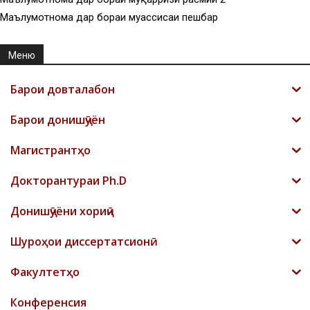
Маълумотнома дар бораи муассисаи пешбар
Меню
Барои довталабон
Барои донишҷӯён
Магистрантҳо
Докторантураи Ph.D
Донишҷӯёни хориҷӣ
Шyроҳои диссертатсионӣ
Факултетҳо
Конференсия