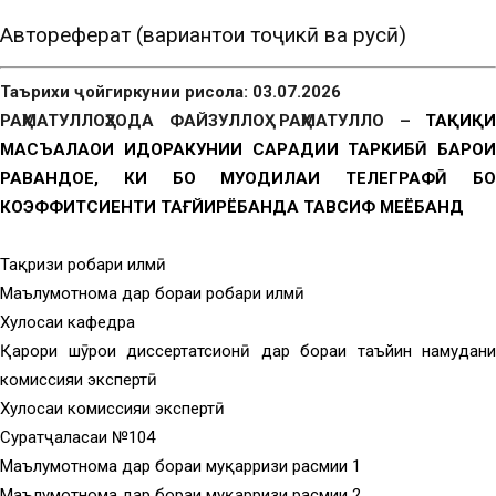
Автореферат (вариантҳои тоҷикӣ ва русӣ)
Таърихи ҷойгиркунии рисола: 03
.07.2026
РАҲМАТУЛЛОҲЗОДА ФАЙЗУЛЛОҲ РАҲМАТУЛЛО –
ТАҲҚИҚИ
МАСЪАЛАҲОИ ИДОРАКУНИИ САРҲАДИИ ТАРКИБӢ БАРОИ
РАВАНДҲОЕ, КИ БО МУОДИЛАИ ТЕЛЕГРАФӢ БО
КОЭФФИТСИЕНТИ ТАҒЙИРЁБАНДА ТАВСИФ МЕЁБАНД
Тақризи роҳбари илмӣ
Маълумотнома дар бораи роҳбари илмӣ
Хулосаи кафедра
Қарори шӯрои диссертатсионӣ дар бораи таъйин намудани
комиссияи экспертӣ
Хулосаи комиссияи экспертӣ
Суратҷаласаи №104
Маълумотнома дар бораи муқарризи расмии 1
Маълумотнома дар бораи муқарризи расмии 2