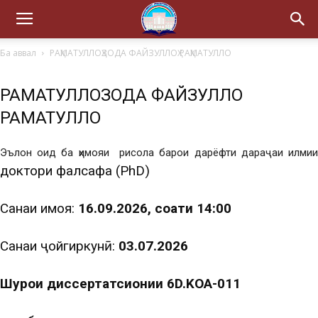
Ба аввал
РАҲМАТУЛЛОҲЗОДА ФАЙЗУЛЛОҲ РАҲМАТУЛЛО
РАҲМАТУЛЛОҲЗОДА ФАЙЗУЛЛОҲ
РАҲМАТУЛЛО
Эълон оид ба ҳимояи рисола барои дарёфти дараҷаи илмии
доктори фалсафа (PhD)
Санаи ҳимоя:
16.09.2026, соати 14:00
Санаи ҷойгиркунӣ:
03.07.2026
Шурои диссертатсионии 6D.KOA-011