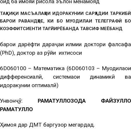
оид ба ҳимояи рисола эълон менамояд
ТАҲҚИҚИ МАСЪАЛАҲОИ ИДОРАКУНИИ САРҲАДИИ ТАРКИБӢ
БАРОИ РАВАНДҲОЕ, КИ БО МУОДИЛАИ ТЕЛЕГРАФӢ БО
КОЭФФИТСИЕНТИ ТАҒЙИРЁБАНДА ТАВСИФ МЕЁБАНД
барои дарёфти дараҷаи илмии доктори фалсафа
(PhD), доктор аз рӯйи ихтисоси
6D060100 – Математика (6D060103 – Муодилаҳои
дифференсиалӣ, системаҳои динамикӣ ва
идоракунии оптималӣ)
Унвонҷӯ:
РАҲМАТУЛЛОҲЗОДА ФАЙЗУЛЛОҲ
РАҲМАТУЛЛО
Ҳимоя дар ДМТ баргузор мегардад.