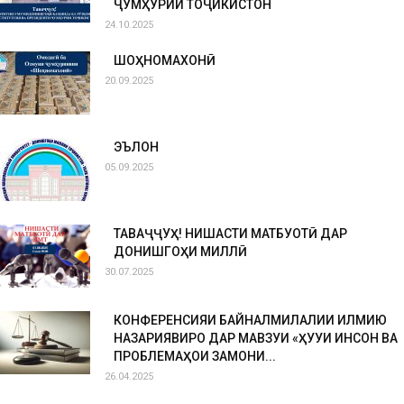
ҶУМҲУРИИ ТОҶИКИСТОН
24.10.2025
ШОҲНОМАХОНӢ
20.09.2025
ЭЪЛОН
05.09.2025
ТАВАҶҶУҲ! НИШАСТИ МАТБУОТӢ ДАР
ДОНИШГОҲИ МИЛЛӢ
30.07.2025
КОНФЕРЕНСИЯИ БАЙНАЛМИЛАЛИИ ИЛМИЮ
НАЗАРИЯВИРО ДАР МАВЗУИ «ҲУҚУҚИ ИНСОН ВА
ПРОБЛЕМАҲОИ ЗАМОНИ...
26.04.2025