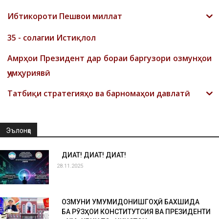
Ибтикороти Пешвои миллат
35 - солагии Истиқлол
Амрҳои Президент дар бораи баргузори озмунҳои
ҷумҳуриявӣ
Татбиқи стратегияҳо ва барномаҳои давлатӣ
Эълонҳо
ДИҚҚАТ! ДИҚҚАТ! ДИҚҚАТ!
28.11.2025
ОЗМУНИ УМУМИДОНИШГОҲӢ БАХШИДА
БА РӮЗҲОИ КОНСТИТУТСИЯ ВА ПРЕЗИДЕНТИ