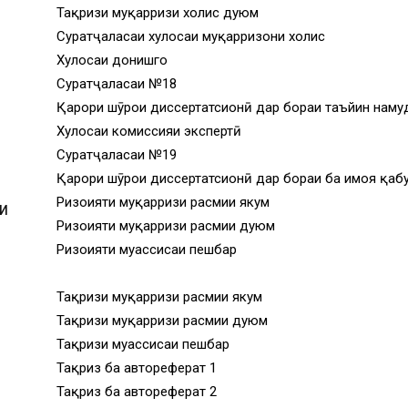
Тақризи муқарризи холис дуюм
Суратҷаласаи хулосаи муқарризони холис
Хулосаи донишгоҳ
Суратҷаласаи №18
Қарори шӯрои диссертатсионӣ дар бораи таъйин наму
Хулосаи комиссияи экспертӣ
Суратҷаласаи №19
Қарори шӯрои диссертатсионӣ дар бораи ба ҳимоя қаб
Ризоияти муқарризи расмии якум
И
Ризоияти муқарризи расмии дуюм
Ризоияти муассисаи пешбар
Тақризи муқарризи расмии якум
Тақризи муқарризи расмии дуюм
И
Тақризи муассисаи пешбар
Тақриз ба автореферат 1
Тақриз ба автореферат 2