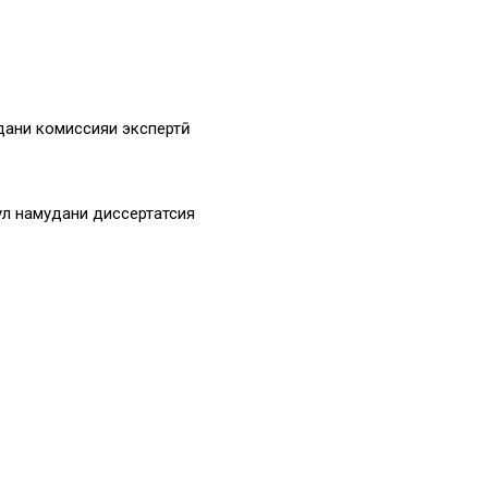
дани комиссияи экспертӣ
ул намудани диссертатсия