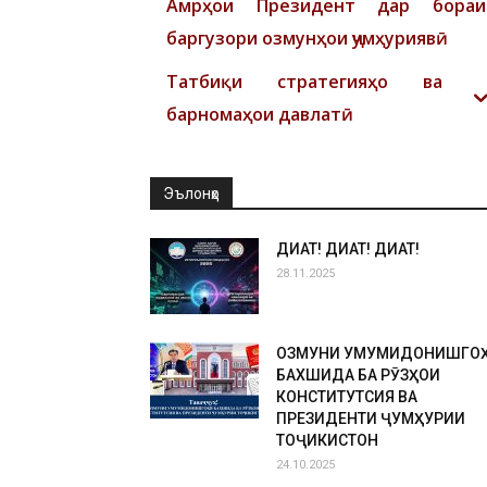
Амрҳои Президент дар бораи
баргузори озмунҳои ҷумҳуриявӣ
Татбиқи стратегияҳо ва
барномаҳои давлатӣ
Эълонҳо
ДИҚҚАТ! ДИҚҚАТ! ДИҚҚАТ!
28.11.2025
ОЗМУНИ УМУМИДОНИШГО
БАХШИДА БА РӮЗҲОИ
КОНСТИТУТСИЯ ВА
ПРЕЗИДЕНТИ ҶУМҲУРИИ
ТОҶИКИСТОН
24.10.2025