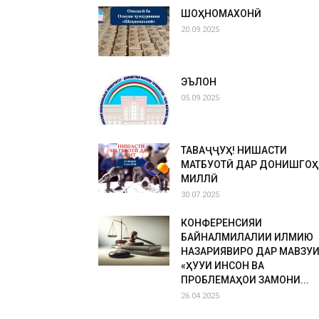
ШОҲНОМАХОНӢ
20.09.2025
ЭЪЛОН
05.09.2025
ТАВАҶҶУҲ! НИШАСТИ
МАТБУОТӢ ДАР ДОНИШГОҲ
МИЛЛӢ
30.07.2025
КОНФЕРЕНСИЯИ
БАЙНАЛМИЛАЛИИ ИЛМИЮ
НАЗАРИЯВИРО ДАР МАВЗУ
«ҲУҚУҚИ ИНСОН ВА
ПРОБЛЕМАҲОИ ЗАМОНИ...
26.04.2025