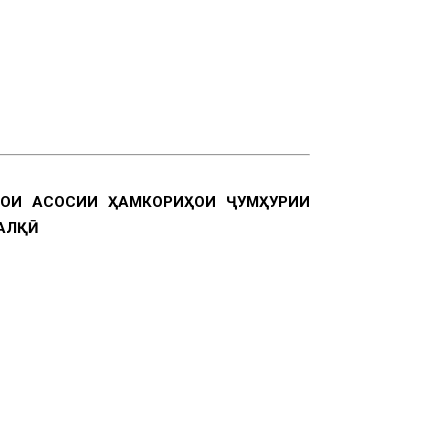
ОИ АСОСИИ ҲАМКОРИҲОИ ҶУМҲУРИИ
АЛҚӢ