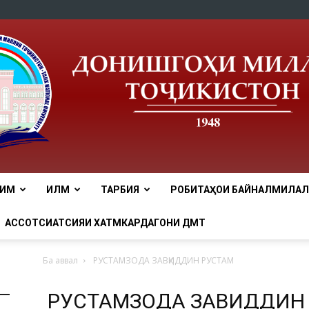
ЛИМ
ИЛМ
ТАРБИЯ
РОБИТАҲОИ БАЙНАЛМИЛАЛӢ
tnu
АССОТСИАТСИЯИ ХАТМКАРДАГОНИ ДМТ
Ба аввал
РУСТАМЗОДА ЗАВҚИДДИН РУСТАМ
РУСТАМЗОДА ЗАВҚИДДИН