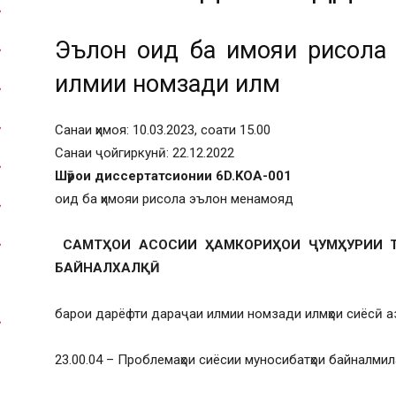
Эълон оид ба ҳимояи рисола
илмии номзади илм
Санаи ҳимоя: 10.03.2023, соати 15.00
Санаи ҷойгиркунӣ: 22.12.2022
Шӯрои диссертатсионии 6D.KOA-001
оид ба ҳимояи рисола эълон менамояд
САМТҲОИ АСОСИИ ҲАМКОРИҲОИ ҶУМҲУРИИ Т
БАЙНАЛХАЛҚӢ
барои дарёфти дараҷаи илмии номзади илмҳои сиёсӣ а
23.00.04 – Проблемаҳои сиёсии муносибатҳои байналми