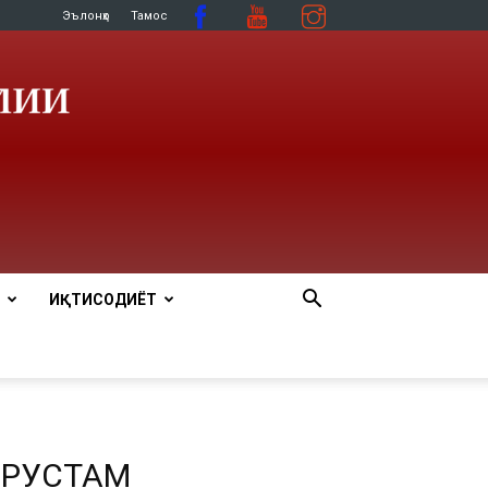
Эълонҳо
Тамос
ИҚТИСОДИЁТ
 РУСТАМ