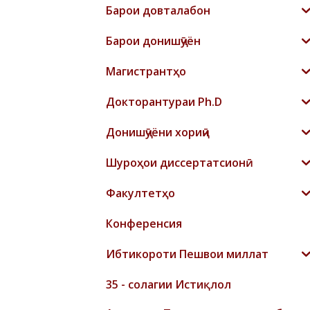
Барои довталабон
Барои донишҷӯён
Магистрантҳо
Докторантураи Ph.D
Донишҷӯёни хориҷӣ
Шyроҳои диссертатсионӣ
Факултетҳо
Конференсия
Ибтикороти Пешвои миллат
35 - солагии Истиқлол