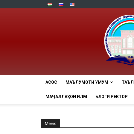
АСОСӢ
МАЪЛУМОТИ УМУМӢ
ТАЪ
МАҶАЛЛАҲОИ ИЛМӢ
БЛОГИ РЕКТОР
Меню