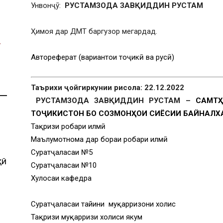
Унвонҷӯ:
РУСТАМЗОДА ЗАВҚИДДИН РУСТАМ
Ҳимоя дар ДМТ баргузор мегардад.
Автореферат (вариантҳои тоҷикӣ ва русӣ)
Таърихи ҷойгиркунии рисола: 22.12.2022
РУСТАМЗОДА ЗАВҚИДДИН РУСТАМ –
САМТҲ
ТОҶИКИСТОН БО СОЗМОНҲОИ СИЁСИИ БАЙНАЛХ
Тақризи роҳбари илмӣ
Маълумотнома дар бораи роҳбари илмӣ
Суратҷаласаи №5
ҲӢ
Суратҷаласаи №10
Хулосаи кафедра
Суратҷаласаи тайини муқарризони холис
Тақризи муқарризи холиси якум