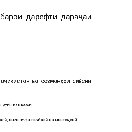
 барои дарёфти дараҷаи
ОҶИКИСТОН БО СОЗМОНҲОИ СИЁСИИ
з рӯйи ихтисоси
лалӣ, инкишофи глобалӣ ва минтақавӣ