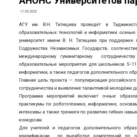
АНОНС Университетов па
17.09.2025
АГУ им. В.Н. Татищева проведёт в Таджикиста
образовательных технологий и информатики осенью 
университет имени В. Н. Татищева при поддержке 
Содружества Независимых Государств, соотечеств
международному гуманитарному сотрудничеству
образовательные мероприятия для школьников 5–11-
информатики, а также педагогов дополнительного об
Главная цель проекта — популяризация российского
сотрудничества и выявление талантливой молодёжи дл
Программа мероприятий включает очные образо
практикумы по робототехнике, информатике, основа
интенсивы а также тренинги по развитию гибких навы
конкурсам.
Для учителей и педагогов дополнительного обра
квалификации по выработке компетенций по о