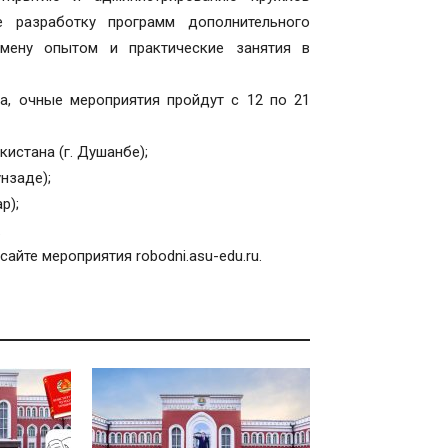
е разработку программ дополнительного
бмену опытом и практические занятия в
а, очные мероприятия пройдут с 12 по 21
истана (г. Душанбе);
унзаде);
р);
.
айте мероприятия robodni.asu-edu.ru.