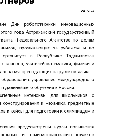
ртнеров
5024
не Дни робототехники, инновационных
этого года Астраханский государственный
гранта Федерального Агентства по делам
енников, проживающих за рубежом, и по
 организует в Республике Таджикистан
х классов, учителей математики, физики и
разования, преподающих на русском языке.
 образования, укрепление международного
я дальнейшего обучения в России.
вательные интенсивы для школьников с
м конструирования и механики, предметные
ков и кейсы для подготовки к олимпиадам и
зования предусмотрены курсы повышения
ткрытию и администрированию кружков