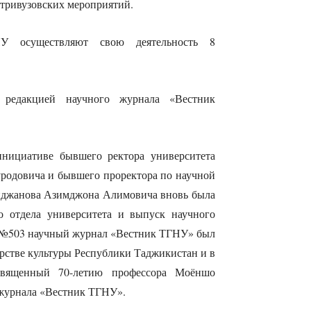
утривузовских мероприятий.
 осуществляют свою деятельность 8
 редакцией научного журнала «Вестник
инициативе бывшего ректора университета
родовича и бывшего проректора по научной
инджанова Азимджона Алимовича вновь была
го отдела университета и выпуск научного
а №503 научный журнал «Вестник ТГНУ» был
рстве культуры Республики Таджикистан и в
вященный 70-летию профессора Моёншо
е журнала «Вестник ТГНУ».