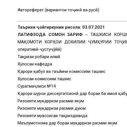
Автореферат (вариантҳои тоҷикӣ ва русӣ)
Таърихи ҷойгиркунии рисола: 03.07.2021
ЛАТИФЗОДА СОМОН ЗАРИФ
–
ТАШХИСИ КОРШ
МАҚОМОТИ КОРҲОИ ДОХИЛИИ ҶУМҲУРИИ ТОҶИКИС
оперативӣ-ҷустуҷӯйӣ)
Тақризи роҳбари илмӣ
Хулосаи кафедра
Қарори қабул ва таъйини комиссияи ташхис
Хулосаи комиссияи ташхис
Суратмаҷлиси №14
Қарори шурои диссертатсионӣ дар бораи ба ҳимоя қаб
Ризоияти муқарризи расмии якум
Ризоияти муқарризи расмии дуюм
Ризоияти муассисаи тақриздиҳанда
Маълумотнома дар бораи муқарризи расмии якум