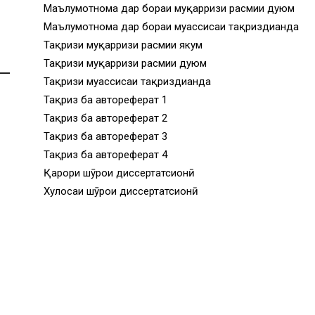
Маълумотнома дар бораи муқарризи расмии дуюм
Маълумотнома дар бораи муассисаи тақриздиҳанда
Тақризи муқарризи расмии якум
Тақризи муқарризи расмии дуюм
Тақризи муассисаи тақриздиҳанда
Тақриз ба автореферат 1
Тақриз ба автореферат 2
Тақриз ба автореферат 3
Тақриз ба автореферат 4
Қарори шӯрои диссертатсионӣ
Хулосаи шӯрои диссертатсионӣ