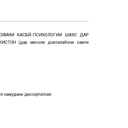
ОЯМИИ КАСБӢ-ПСИХОЛОГИИ ШАХС ДАР
ТОН (дар мисоли довталабони самти
ул намудани диссертатсия