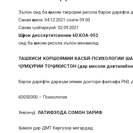
Эълон оид ба ҳимояи такрории рисола барои дарёфти
Санаи ҳимоя: 04.12.2021 соати 09.00
Санаи ҷойгиркунӣ: 02.09.2021
Шӯрои диссертатсионии 6D.КОА-052
оид ба ҳимояи рисола эълон менамояд
ТАШХИСИ КОРШОЯМИИ КАСБӢ-ПСИХОЛОГИИ ША
ҶУМҲУРИИ ТОҶИКИСТОН (дар мисоли довталабони 
барои дарёфти дараҷаи илмии доктори фалсафа PhD, д
6D050300 – Психология
Унвонҷӯ:
ЛАТИФЗОДА СОМОН ЗАРИФ
Ҳимоя дар ДМТ баргузор мегардад.