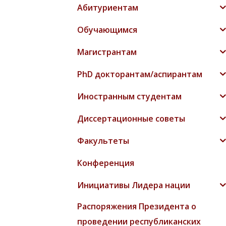
Абитуриентам
Обучающимся
Магистрантам
PhD докторантам/аспирантам
Иностранным студентам
Диссертационные советы
Факультеты
Конференция
Инициативы Лидера нации
Распоряжения Президента о
проведении республиканских