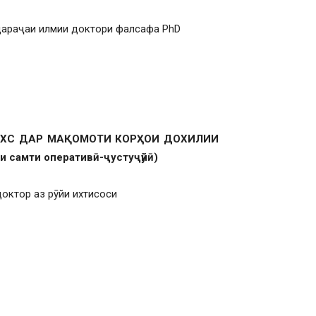
 дараҷаи илмии доктори фалсафа PhD
ХС ДАР МАҚОМОТИ КОРҲОИ ДОХИЛИИ
самти оперативӣ-ҷустуҷӯйӣ)
октор аз рӯйи ихтисоси