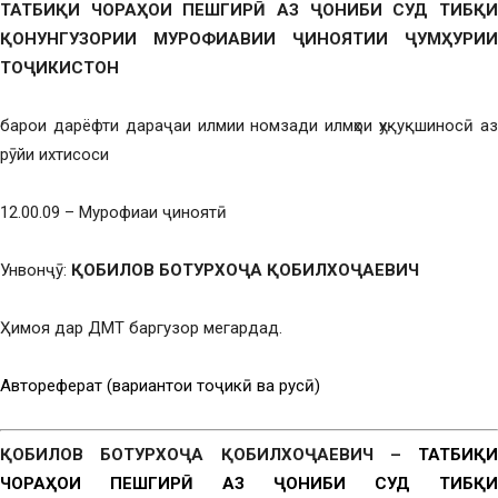
ТАТБИҚИ ЧОРАҲОИ ПЕШГИРӢ АЗ ҶОНИБИ СУД ТИБҚИ
ҚОНУНГУЗОРИИ МУРОФИАВИИ ҶИНОЯТИИ ҶУМҲУРИИ
ТОҶИКИСТОН
барои дарёфти дараҷаи илмии номзади илмҳои ҳуқуқшиносӣ аз
рӯйи ихтисоси
12.00.09 – Мурофиаи ҷиноятӣ
Унвонҷӯ:
ҚОБИЛОВ БОТУРХОҶА ҚОБИЛХОҶАЕВИЧ
Ҳимоя дар ДМТ баргузор мегардад.
Автореферат (вариантҳои тоҷикӣ ва русӣ)
ҚОБИЛОВ БОТУРХОҶА ҚОБИЛХОҶАЕВИЧ –
ТАТБИҚИ
ЧОРАҲОИ ПЕШГИРӢ АЗ ҶОНИБИ СУД ТИБҚИ