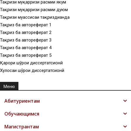
Тақризи муқарризи расмии якум
Тақризи муқарризи расмии дуюм
Тақризи муассисаи тақриздиҳанда
Тақриз ба автореферат 1
Тақриз ба автореферат 2
Тақриз ба автореферат 3
Тақриз ба автореферат 4
Тақриз ба автореферат 5
Қарори шӯрои диссертатсионӣ
Хулосаи шӯрои диссертатсионӣ
Меню
Абитуриентам
Обучающимся
Магистрантам