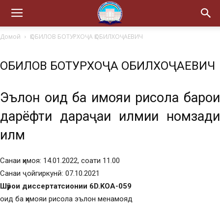
Домой
ҚОБИЛОВ БОТУРХОҶА ҚОБИЛХОҶАЕВИЧ
ҚОБИЛОВ БОТУРХОҶА ҚОБИЛХОҶАЕВИЧ
Эълон оид ба ҳимояи рисола барои
дарёфти дараҷаи илмии номзади
илм
Санаи ҳимоя: 14.01.2022, соати 11.00
Санаи ҷойгиркунӣ: 07.10.2021
Шӯрои диссертатсионии 6D.KOA-059
оид ба ҳимояи рисола эълон менамояд