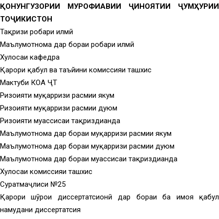
ҚОНУНГУЗОРИИ МУРОФИАВИИ ҶИНОЯТИИ ҶУМҲУРИИ
ТОҶИКИСТОН
Тақризи роҳбари илмӣ
Маълумотнома дар бораи роҳбари илмӣ
Хулосаи кафедра
Қарори қабул ва таъйини комиссияи ташхис
Мактуби КОА ҶТ
Ризоияти муқарризи расмии якум
Ризоияти муқарризи расмии дуюм
Ризоияти муассисаи тақриздиҳанда
Маълумотнома дар бораи муқарризи расмии якум
Маълумотнома дар бораи муқарризи расмии дуюм
Маълумотнома дар бораи муассисаи тақриздиҳанда
Хулосаи комиссияи ташхис
Суратмаҷлиси №25
Қарори шӯрои диссертатсионӣ дар бораи ба ҳимоя қабул
намудани диссертатсия