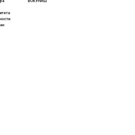
ра
ВОКУНИШ
итета
ности
ан