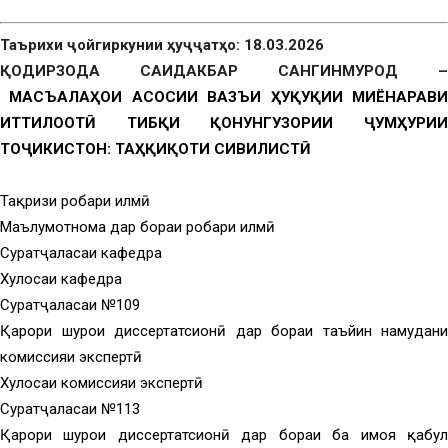
Таърихи ҷойгиркунии ҳуҷҷатҳо: 18.03.2026
ҚОДИРЗОДА САИДАКБАР САНГИНМУРОД –
МАСЪАЛАҲОИ АСОСИИ ВАЗЪИ ҲУҚУҚИИ МИЁНАРАВ
ИТТИЛООТӢ ТИБҚИ ҚОНУНГУЗОРИИ ҶУМҲУРИИ
ТОҶИКИСТОН
:
ТАҲҚИҚОТИ СИВИЛИСТӢ
Тақризи роҳбари илмӣ
Маълумотнома дар бораи роҳбари илмӣ
Суратҷаласаи кафедра
Хулосаи кафедра
Суратҷаласаи №109
Қарори шурои диссертатсионӣ дар бораи таъйин намудани
комиссияи экспертӣ
Хулосаи комиссияи экспертӣ
Суратҷаласаи №113
Қарори шурои диссертатсионӣ дар бораи ба ҳимоя қабул