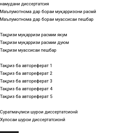
намудани диссертатсия
Маълумотнома дар бораи муқарризони расмӣ
Маълумотнома дар бораи муассисаи пешбар
Тақризи муқарризи расмии якум
Тақризи муқарризи расмии дуюм
Тақризи муассисаи пешбар
Тақриз ба автореферат 1
Тақриз ба автореферат 2
Тақриз ба автореферат 3
Тақриз ба автореферат 4
Тақриз ба автореферат 5
Суратмаҷлиси шурои диссертатсионӣ
Хулосаи шурои диссертатсионӣ