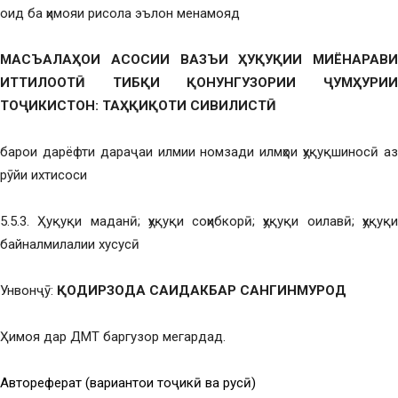
оид ба ҳимояи рисола эълон менамояд
МАСЪАЛАҲОИ АСОСИИ ВАЗЪИ ҲУҚУҚИИ МИЁНАРАВИ
ИТТИЛООТӢ ТИБҚИ ҚОНУНГУЗОРИИ ҶУМҲУРИИ
ТОҶИКИСТОН
:
ТАҲҚИҚОТИ СИВИЛИСТӢ
барои дарёфти дараҷаи илмии номзади илмҳои ҳуқуқшиносӣ аз
рӯйи ихтисоси
5.5.3. Ҳуқуқи маданӣ; ҳуқуқи соҳибкорӣ; ҳуқуқи оилавӣ; ҳуқуқи
байналмилалии хусусӣ
Унвонҷӯ:
ҚОДИРЗОДА САИДАКБАР САНГИНМУРОД
Ҳимоя дар ДМТ баргузор мегардад.
Автореферат (вариантҳои тоҷикӣ ва русӣ)