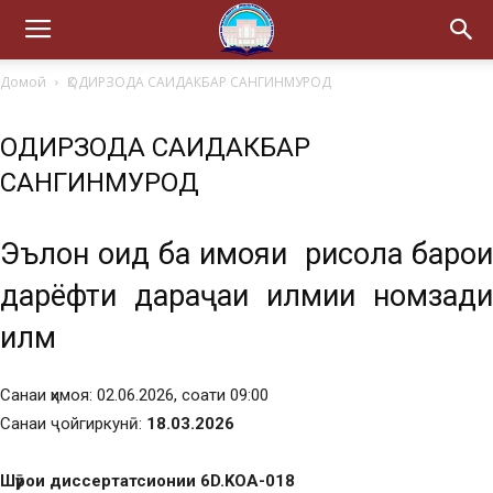
Домой
ҚОДИРЗОДА САИДАКБАР САНГИНМУРОД
ҚОДИРЗОДА САИДАКБАР
САНГИНМУРОД
Эълон оид ба ҳимояи рисола барои
дарёфти дараҷаи илмии номзади
илм
Санаи ҳимоя: 02.06.2026, соати 09:00
Санаи ҷойгиркунӣ:
18.03.2026
Шӯрои диссертатсионии 6D.KOA-018