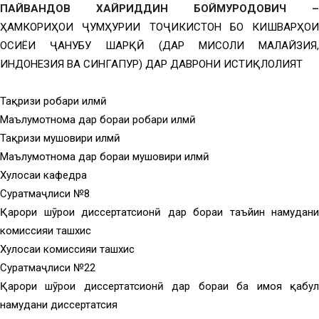
ПAЙВAНДOВ ХAЙPИДДИН БOЙМУPOДOВИЧ
–
ҲAМКOPИҲOИ ҶУМҲУPИИ ТOҶИКИCТOН БO КИШВAPҲOИ
OCИЁИ ҶAНУБУ ШAPҚӢ (ДАР МИCOЛИ МAЛAЙЗИЯ,
ИНДОНЕЗИЯ ВА СИНГАПУР) ДАР ДАВРОНИ ИСТИҚЛОЛИЯТ
Тақризи роҳбари илмӣ
Маълумотнома дар бораи роҳбари илмӣ
Тақризи мушовири илмӣ
Маълумотнома дар бораи мушовири илмӣ
Хулосаи кафедра
Суратмаҷлиси №8
Қарори шӯрои диссертатсионӣ дар бораи таъйин намудани
комиссияи ташхис
Хулосаи комиссияи ташхис
Суратмаҷлиси №22
Қарори шӯрои диссертатсионӣ дар бораи ба ҳимоя қабул
намудани диссертатсия