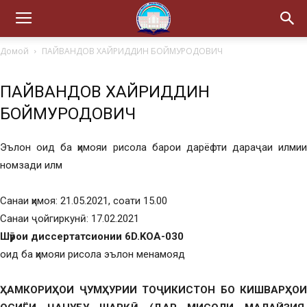
Домой
ПAЙВAНДOВ ХAЙPИДДИН БOЙМУPOДOВИЧ
ПAЙВAНДOВ ХAЙPИДДИН
БOЙМУPOДOВИЧ
Эълон оид ба ҳимояи рисола барои дарёфти дараҷаи илмии
номзади илм
Санаи ҳимоя: 21.05.2021, соати 15.00
Санаи ҷойгиркунӣ: 17.02.2021
Шӯрои диссертатсионии 6D.KOA-030
оид ба ҳимояи рисола эълон менамояд
ҲAМКOPИҲOИ ҶУМҲУPИИ ТOҶИКИCТOН БO КИШВAPҲOИ