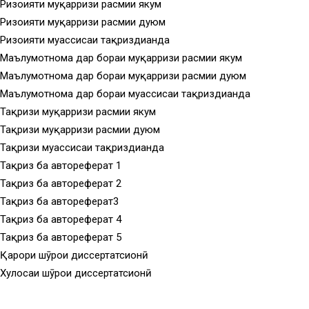
Ризоияти муқарризи расмии якум
Ризоияти муқарризи расмии дуюм
Ризоияти муассисаи тақриздиҳанда
Маълумотнома дар бораи муқарризи расмии якум
Маълумотнома дар бораи муқарризи расмии дуюм
Маълумотнома дар бораи муассисаи тақриздиҳанда
Тақризи муқарризи расмии якум
Тақризи муқарризи расмии дуюм
Тақризи муассисаи тақриздиҳанда
Тақриз ба автореферат 1
Тақриз ба автореферат 2
Тақриз ба автореферат3
Тақриз ба автореферат 4
Тақриз ба автореферат 5
Қарори шӯрои диссертатсионӣ
Хулосаи шӯрои диссертатсионӣ