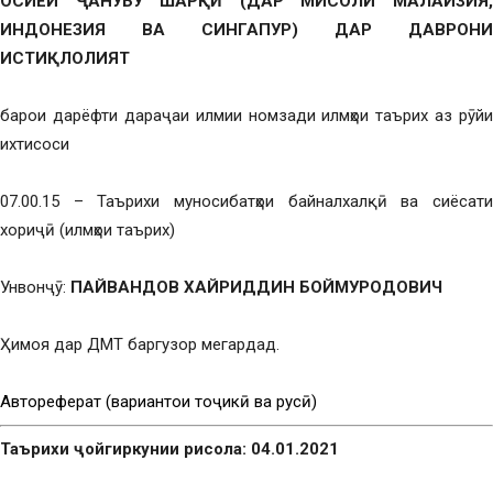
OCИЁИ ҶAНУБУ ШAPҚӢ (ДАР МИCOЛИ МAЛAЙЗИЯ,
ИНДОНЕЗИЯ ВА СИНГАПУР) ДАР ДАВРОНИ
ИСТИҚЛОЛИЯТ
барои дарёфти дараҷаи илмии номзади илмҳои таърих аз рӯйи
ихтисоси
07.00.15 – Таърихи муносибатҳои байналхалқӣ ва сиёсати
хориҷӣ (илмҳои таърих)
Унвонҷӯ:
ПAЙВAНДOВ ХAЙPИДДИН БOЙМУPOДOВИЧ
Ҳимоя дар ДМТ баргузор мегардад.
Автореферат (вариантҳои тоҷикӣ ва русӣ)
Таърихи ҷойгиркунии рисола: 04.01.2021