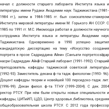
начал с должности старшего лаборанта Института языка и
литературы имени Рудаки Академии наук Таджикистана (1981-
1984 гг.), затем в 1984-1985 гг. был соискателем-стажером
Института мировой литературы имени М. Горького АН СССР. С
1985 по 1991 гг. М.С. Имомзода работал в должности научного
сотрудника Института языка и литературы Академии наук
Таджикистана. Одновременно в 1990 успешно защитил
кандидатскую диссертацию на тему «Искусство создания
портрета в прозе Садриддина Айни» (Санъати портретсозӣ дар
насри Садриддин Айнӣ). Старший лаборант (1991-1992). Старший
преподователь кафедры таджикской советской литературы
(1992-93). Заместитель декана ф-та тадж. филологии (1993- 96).
Доцент кафедры теории и новейшей 100 персидско-тадж. лит.
(1996-99). Декан филол. ф-та ТГНУ (1999-2004). С дек. 2004
ректор РТСУ. При нём были открыты новые специальности и
кафедры, ЦИТиИП, ЦДО, Центр здоровья ,библиотека, средняя
общеобразовательная школа РТСУ. С 2012 года профессор