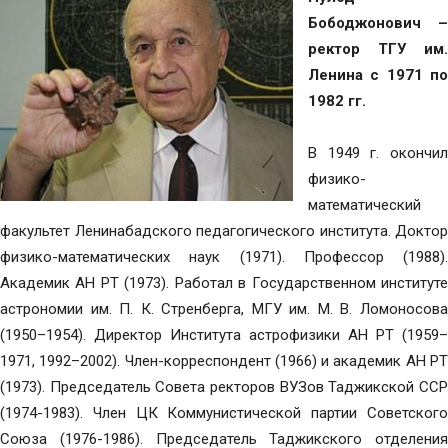
Бободжонович –
ректор
ТГУ им.
Ленина
с 1971 п
1982 гг.
В 1949 г. окончил
физико-
математический
факультет Ленинабадского педагогического института. Доктор
физико-математических наук (1971). Профессор (1988).
Академик АН РТ (1973). Работал в Государственном институте
астрономии им. П. К. Стренберга, МГУ им. М. В. Ломоносова
(1950–1954). Директор Института астрофизики АН РТ (1959–
1971, 1992–2002). Член-корреспондент (1966) и академик АН РТ
(1973). Председатель Совета ректоров ВУЗов Таджикской ССР
(1974-1983). Член ЦК Коммунистической партии Советского
Союза (1976-1986). Председатель Таджикского отделения