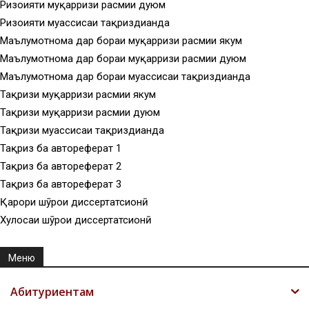
Ризоияти муқарризи расмии дуюм
Ризоияти муассисаи тақриздиҳанда
Маълумотнома дар бораи муқарризи расмии якум
Маълумотнома дар бораи муқарризи расмии дуюм
Маълумотнома дар бораи муассисаи тақриздиҳанда
Тақризи муқарризи расмии якум
Тақризи муқарризи расмии дуюм
Тақризи муассисаи тақриздиҳанда
Тақриз ба автореферат 1
Тақриз ба автореферат 2
Тақриз ба автореферат 3
Қарори шӯрои диссертатсионӣ
Хулосаи шӯрои диссертатсионӣ
Меню
Абитуриентам