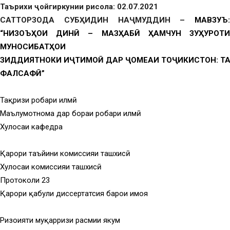
Таърихи ҷойгиркунии рисола: 02.07.2021
САТТОРЗОДА СУБ
Ҳ
ИДИН
НА
Ҷ
МУДДИН –
МАВЗУЪ:
“НИЗОЪ
Ҳ
ОИ
ДИН
Ӣ
–
МАЗ
Ҳ
АБ
Ӣ
Ҳ
АМЧУН
ЗУҲУРОТ
МУНОСИБАТҲОИ
ЗИДДИЯТНОКИ
И
Ҷ
ТИМО
Ӣ
ДАР
Ҷ
ОМЕАИ
ТО
Ҷ
ИКИСТОН
:
Т
ФАЛСАФ
Ӣ
”
Тақризи роҳбари илмӣ
Маълумотнома дар бораи роҳбари илмӣ
Хулосаи кафедра
Қарори таъйини комиссияи ташхисӣ
Хулосаи комиссияи ташхисӣ
Протоколи 23
Қарори қабули диссертатсия барои ҳимоя
Ризоияти муқарризи расмии якум