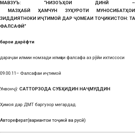
МАВЗУЪ: “НИЗОЪ
Ҳ
ОИ
ДИН
Ӣ
МАЗ
Ҳ
АБ
Ӣ
Ҳ
АМЧУН
ЗУҲУРОТИ МУНОСИБАТҲОИ
ЗИДДИЯТНОКИ
И
Ҷ
ТИМО
Ӣ
ДАР
Ҷ
ОМЕАИ
ТО
Ҷ
ИКИСТОН
:
Т
ФАЛСАФ
Ӣ
”
барои дарёфти
дараҷаи илмии номзади илмҳои фалсафа аз рӯйи ихтиссоси
09.00.11– Фалсафаи иҷтимоӣ
Унвонҷӯ:
САТТОРЗОДА СУБҲИДИН НАҶМУДДИН
Ҳимоя дар ДМТ баргузор мегардад.
Автореферат(вариантҳои тоҷикӣ ва русӣ)