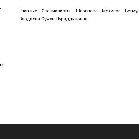
-
Главные Специалисты: Шарипова Мохинав Бегму
Зардиева Суман Нуриддиновна
ая