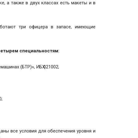
е, а также в двух классах есть макеты и в
аботают три офицера в запасе, имеющие
четырем специальностям:
ашинах (БТР)», ИБҲ 021002;
0;
аны все условия для обеспечения уровня и