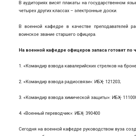
В аудиториях висят плакаты на государственном язык
четырех других классах – электронные доски.
В военной кафедре в качестве преподавателей р
воинское звание старшего офицера.
На военной кафедре офицеров запаса готовят по 
1. «Командир взвода кавалерийских стрелков на бронем
2. «Командир взвода радиосвязи»: ИБҲ – 121203;
3. «Командир взвода химической защиты»: ИБҲ – 11100
4. «Военный переводчик»: ИБҲ – 390400
Сегодня на военной кафедре руководством вуза созд