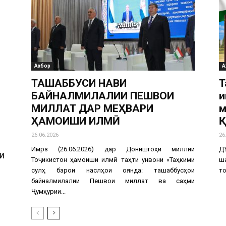
Ахбор
А
ТАШАББУСИ НАВИ
Т
БАЙНАЛМИЛАЛИИ ПЕШВОИ
и
МИЛЛАТ ДАР МЕҲВАРИ
м
ҲАМОИШИ ИЛМӢ
Қ
26.06.2026
26
Имрӯз (26.06.2026) дар Донишгоҳи миллии
Д
И
Тоҷикистон ҳамоиши илмӣ таҳти унвони «Таҳкими
ш
сулҳ барои наслҳои оянда: ташаббусҳои
то
байналмилалии Пешвои миллат ва саҳми
Ҷумҳурии...
И