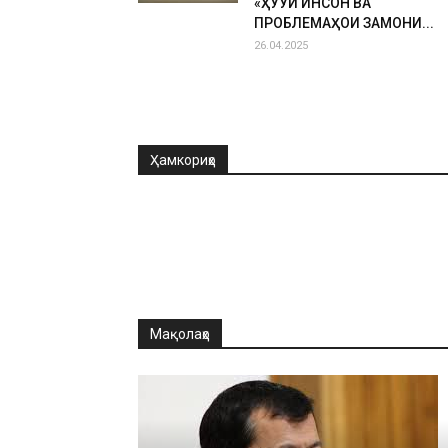
«ҲУҚУҚИ ИНСОН ВА
ПРОБЛЕМАҲОИ ЗАМОНИ...
26.04.2025
Ҳамкориҳо
Мақолаҳо