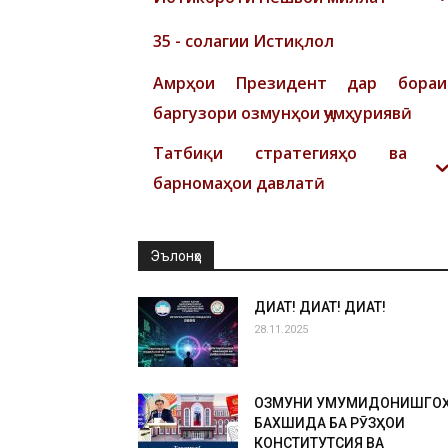
35 - солагии Истиқлол
Амрҳои Президент дар бораи
баргузори озмунҳои ҷумҳуриявӣ
Татбиқи стратегияҳо ва
барномаҳои давлатӣ
Эълонҳо
ДИҚҚАТ! ДИҚҚАТ! ДИҚҚАТ!
28.11.2025
ОЗМУНИ УМУМИДОНИШГО
БАХШИДА БА РӮЗҲОИ
КОНСТИТУТСИЯ ВА