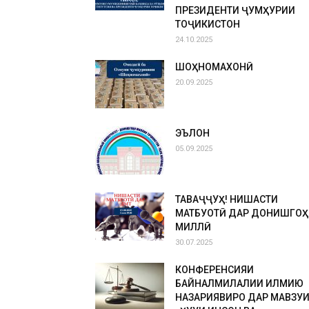
ПРЕЗИДЕНТИ ҶУМҲУРИИ
ТОҶИКИСТОН
24.10.2025
ШОҲНОМАХОНӢ
20.09.2025
ЭЪЛОН
05.09.2025
ТАВАҶҶУҲ! НИШАСТИ
МАТБУОТӢ ДАР ДОНИШГОҲ
МИЛЛӢ
30.07.2025
КОНФЕРЕНСИЯИ
БАЙНАЛМИЛАЛИИ ИЛМИЮ
НАЗАРИЯВИРО ДАР МАВЗУ