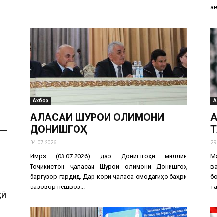
ав
Ахбор
А
АЛАСАИ ШУРОИ ОЛИМОНИ
А
ДОНИШГОҲ
Т
04.07.2026
29
Имрӯз (03.07.2026) дар Донишгоҳи миллии
М
Тоҷикистон ҷаласаи Шурои олимони Донишгоҳ
в
баргузор гардид. Дар кори ҷаласа омодагиҳо баҳри
б
сазовор пешвоз...
та
ҲӢ