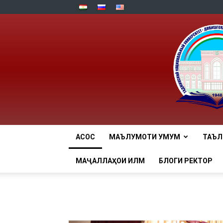
АСОСӢ
МАЪЛУМОТИ УМУМӢ
ТАЪ
МАҶАЛЛАҲОИ ИЛМӢ
БЛОГИ РЕКТОР