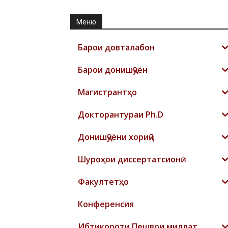
Меню
Барои довталабон
Барои донишҷӯён
Магистрантҳо
Докторантураи Ph.D
Донишҷӯёни хориҷӣ
Шyроҳои диссертатсионӣ
Факултетҳо
Конференсия
Ибтикороти Пешвои миллат