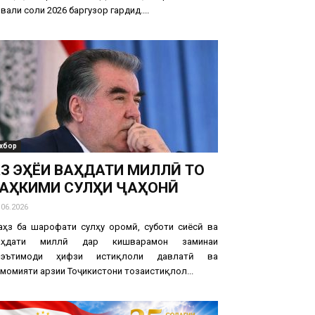
вали соли 2026 баргузор гардид....
хбор
З ЭҲЁИ ВАҲДАТИ МИЛЛӢ ТО
АҲКИМИ СУЛҲИ ҶАҲОНӢ
.06.2026
аҳз ба шарофати сулҳу оромӣ, суботи сиёсӣ ва
аҳдати миллӣ дар кишварамон заминаи
оэътимоди ҳифзи истиқлоли давлатӣ ва
момияти арзии Тоҷикистони тозаистиқлол...