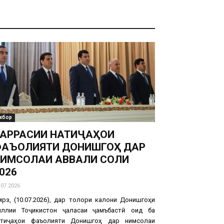
хбор
АРРАСИИ НАТИҶАҲОИ
АЪОЛИЯТИ ДОНИШГОҲ ДАР
ИМСОЛАИ АВВАЛИ СОЛИ
026
.07.2026
рӯз, (10.07.2026), дар толори калони Донишгоҳи
иллии Тоҷикистон ҷаласаи ҷамъбастӣ оид ба
атиҷаҳои фаъолияти Донишгоҳ дар нимсолаи