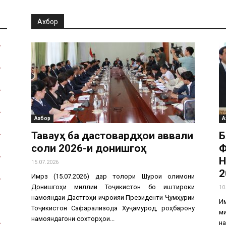
Ахбор
Ахбор
А
Таваҷҷуҳ ба дастовардҳои аввали
Б
соли 2026-и донишгоҳ
Ф
Н
15.07.2026
2
Имрӯз (15.07.2026) дар толори Шурои олимони
Донишгоҳи миллии Тоҷикистон бо иштироки
10
намояндаи Дастгоҳи иҷроияи Президенти Ҷумҳурии
Им
Тоҷикистон Сафарализода Хуҷамурод, роҳбарону
м
намояндагони сохторҳои...
н