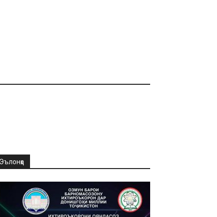
Эълонҳо