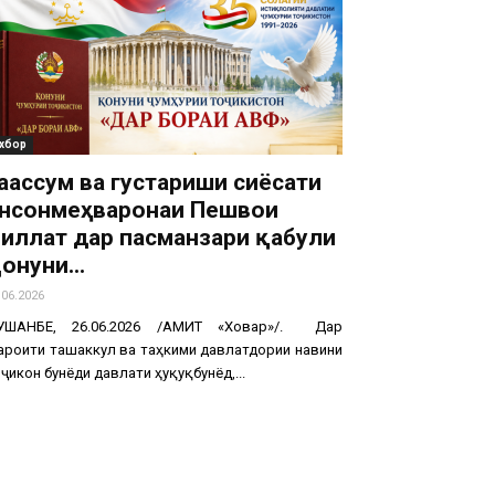
хбор
аҷассум ва густариши сиёсати
нсонмеҳваронаи Пешвои
иллат дар пасманзари қабули
онуни...
.06.2026
УШАНБЕ, 26.06.2026 /АМИТ «Ховар»/. Дар
ароити ташаккул ва таҳкими давлатдории навини
ҷикон бунёди давлати ҳуқуқбунёд,...