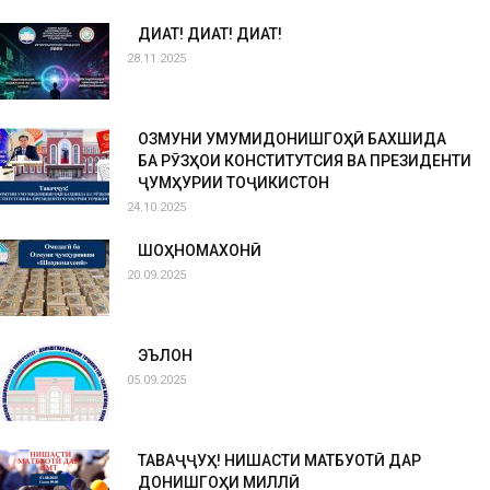
ДИҚҚАТ! ДИҚҚАТ! ДИҚҚАТ!
28.11.2025
ОЗМУНИ УМУМИДОНИШГОҲӢ БАХШИДА
БА РӮЗҲОИ КОНСТИТУТСИЯ ВА ПРЕЗИДЕНТИ
ҶУМҲУРИИ ТОҶИКИСТОН
24.10.2025
ШОҲНОМАХОНӢ
20.09.2025
ЭЪЛОН
05.09.2025
ТАВАҶҶУҲ! НИШАСТИ МАТБУОТӢ ДАР
ДОНИШГОҲИ МИЛЛӢ