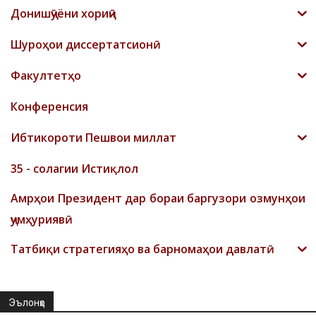
Донишҷӯёни хориҷӣ
Шyроҳои диссертатсионӣ
Факултетҳо
Конференсия
Ибтикороти Пешвои миллат
35 - солагии Истиқлол
Амрҳои Президент дар бораи баргузори озмунҳои
ҷумҳуриявӣ
Татбиқи стратегияҳо ва барномаҳои давлатӣ
Эълонҳо