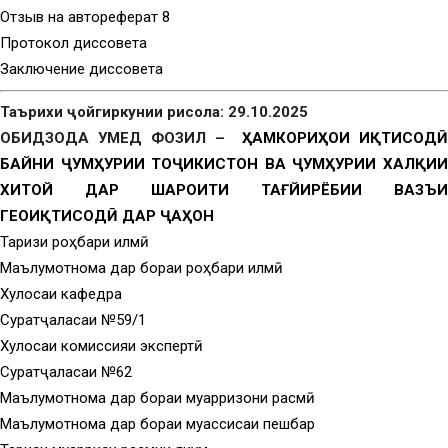
Отзыв на автореферат 8
Протокол диссовета
Заключение диссовета
Таърихи ҷойгиркунии рисола: 29.10.2025
ОБИДЗОДА УМЕД ФОЗИЛ –
ҲАМКОРИҲОИ ИҚТИСОД
БАЙНИ ҶУМҲУРИИ ТОҶИКИСТОН ВА ҶУМҲУРИИ ХАЛҚИИ
ХИТОЙ ДАР ШАРОИТИ ТАҒЙИРЁБИИ ВАЗЪИ
ГЕОИҚТИСОДӢ ДАР ҶАҲОН
Тақризи роҳбари илмӣ
Маълумотнома дар бораи роҳбари илмӣ
Хулосаи кафедра
Суратҷаласаи №59/1
Хулосаи комиссияи экспертӣ
Суратҷаласаи №62
Маълумотнома дар бораи муқарризони расмӣ
Маълумотнома дар бораи муассисаи пешбар