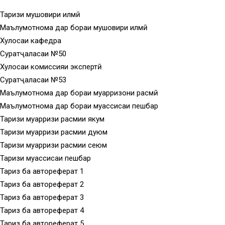
Тақризи мушовири илмӣ
Маълумотнома дар бораи мушовири илмӣ
Хулосаи кафедра
Суратҷаласаи №50
Хулосаи комиссияи экспертӣ
Суратҷаласаи №53
Маълумотнома дар бораи муқарризони расмӣ
Маълумотнома дар бораи муассисаи пешбар
Тақризи муқарризи расмии якум
Тақризи муқарризи расмии дуюм
Тақризи муқарризи расмии сеюм
Тақризи муассисаи пешбар
Тақриз ба автореферат 1
Тақриз ба автореферат 2
Тақриз ба автореферат 3
Тақриз ба автореферат 4
Тақриз ба автореферат 5