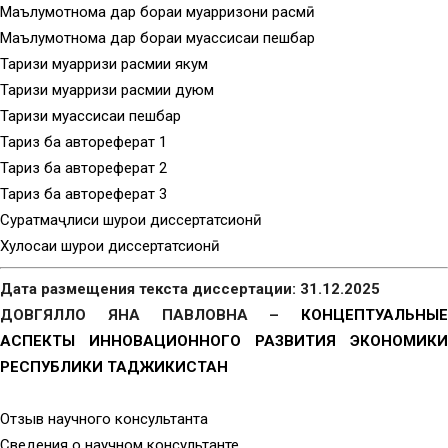
Маълумотнома дар бораи муқарризони расмӣ
Маълумотнома дар бораи муассисаи пешбар
Тақризи муқарризи расмии якум
Тақризи муқарризи расмии дуюм
Тақризи муассисаи пешбар
Тақриз ба автореферат 1
Тақриз ба автореферат 2
Тақриз ба автореферат 3
Суратмаҷлиси шурои диссертатсионӣ
Хулосаи шурои диссертатсионӣ
Дата размещения текста диссертации: 31.12.2025
ДОВГЯЛЛО ЯНА ПАВЛОВНА –
КОНЦЕПТУАЛЬНЫЕ
АСПЕКТЫ ИННОВАЦИОННОГО РАЗВИТИЯ ЭКОНОМИКИ
РЕСПУБЛИКИ ТАДЖИКИСТАН
Отзыв научного консультанта
Сведения о научном консультанте