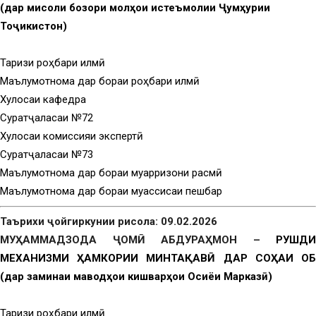
(дар мисоли бозори молҳои истеъмолии Ҷумҳурии
Тоҷикистон)
Тақризи роҳбари илмӣ
Маълумотнома дар бораи роҳбари илмӣ
Хулосаи кафедра
Суратҷаласаи №72
Хулосаи комиссияи экспертӣ
Суратҷаласаи №73
Маълумотнома дар бораи муқарризони расмӣ
Маълумотнома дар бораи муассисаи пешбар
Таърихи ҷойгиркунии рисола: 09.02.2026
МУҲАММАДЗОДА ҶОМӢ АБДУРАҲМОН –
РУШДИ
МЕХАНИЗМИ ҲАМКОРИИ МИНТАҚАВӢ ДАР СОҲАИ ОБ
(дар заминаи маводҳои кишварҳои Осиёи Марказӣ)
Тақризи роҳбари илмӣ