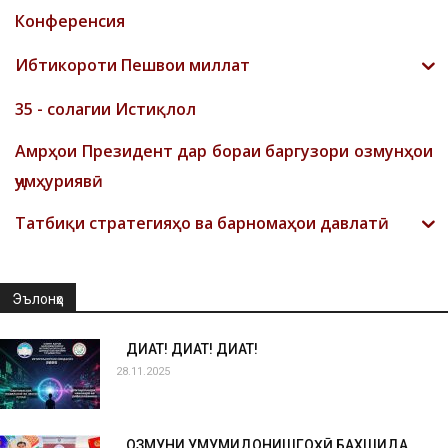
Конференсия
Ибтикороти Пешвои миллат
35 - солагии Истиқлол
Амрҳои Президент дар бораи баргузори озмунҳои
ҷумҳуриявӣ
Татбиқи стратегияҳо ва барномаҳои давлатӣ
Эълонҳо
ДИҚҚАТ! ДИҚҚАТ! ДИҚҚАТ!
28.11.2025
ОЗМУНИ УМУМИДОНИШГОҲӢ БАХШИДА