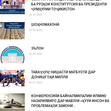
БА РӮЗҲОИ КОНСТИТУТСИЯ ВА ПРЕЗИДЕНТИ
ҶУМҲУРИИ ТОҶИКИСТОН
24.10.2025
ШОҲНОМАХОНӢ
20.09.2025
ЭЪЛОН
05.09.2025
ТАВАҶҶУҲ! НИШАСТИ МАТБУОТӢ ДАР
ДОНИШГОҲИ МИЛЛӢ
30.07.2025
КОНФЕРЕНСИЯИ БАЙНАЛМИЛАЛИИ ИЛМИЮ
НАЗАРИЯВИРО ДАР МАВЗУИ «ҲУҚУҚИ ИНСОН ВА
ПРОБЛЕМАҲОИ ЗАМОНИ...