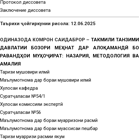
Протокол диссовета
Заключение диссовета
Таърихи ҷойгиркунии рисола: 12.06.2025
ОДИНАЗОДА КОМРОН САИДАБРОР –
ТАКМИЛИ ТАНЗИМ
ДАВЛАТИИ БОЗОРИ МЕҲНАТ ДАР АЛОҚАМАНДӢ БО
РАВАНДҲОИ МУҲОҶИРАТ: НАЗАРИЯ, МЕТОДОЛОГИЯ ВА
АМАЛИЯ
Тақризи мушовири илмӣ
Маълумотнома дар бораи мушовири илмӣ
Хулосаи кафедра
Суратҷаласаи №54/1
Хулосаи комиссияи экспертӣ
Суратҷаласаи №56
Маълумотнома дар бораи муқарризони расмӣ
Маълумотнома дар бораи муассисаи пешбар
Тақризи муқарризи расмии якум