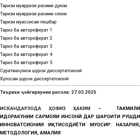
Тақризи муқарризи расмии дуюм
Тақризи муқарризи расмии сеюм
Тақризи муассисаи пешбар
Тақриз ба автореферат 1
Тақриз ба автореферат 2
Тақриз ба автореферат 3
Тақриз ба автореферат 4
Тақриз ба автореферат 5
Суратмаҷлиси шурои диссертатсионӣ
Хулосаи шурои диссертатсионӣ
Таърихи ҷойгиркунии рисола: 27.03.2025
ИСКАНДАРЗОДА ҲОФИЗ ҲАКИМ –
ТАКМИЛИ
ИДОРАКУНИИ САРМОЯИ ИНСОНӢ ДАР ШАРОИТИ РУШДИ
ИННОВАТСИОНИИ ИҚТИСОДИЁТИ МУОСИР: НАЗАРИЯ,
МЕТОДОЛОГИЯ, АМАЛИЯ