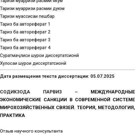
Тақризи муқарризи расмии якум
Тақризи муқарризи расмии дуюм
Тақризи муассисаи пешбар
Тақриз ба автореферат 1
Тақриз ба автореферат 2
Тақриз ба автореферат 3
Тақриз ба автореферат 4
Суратмаҷлиси шурои диссертатсионӣ
Хулосаи шурои диссертатсионӣ
Дата размещения текста диссертации: 05.07.2025
СОДИКЗОДА ПАРВИЗ –
МЕЖДУНАРОДНЫЕ
ЭКОНОМИЧЕСКИЕ САНКЦИИ В СОВРЕМЕННОЙ СИСТЕМЕ
МИРОХОЗЯЙСТВЕННЫХ СВЯЗЕЙ. ТЕОРИЯ, МЕТОДОЛОГИЯ,
ПРАКТИКА
Отзыв научного консультанта