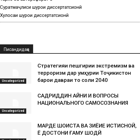
Суратмаҷлиси шурои диссертатсионӣ
Хулосаи шурои диссертатсионӣ
Писандидаҳо
Стратегияи пешгирии экстремизм ва
терроризм дар Ҷумҳурии Тоҷикистон
барои давраи то соли 2040
Uncategorized
САДРИДДИН АЙНИ И ВОПРОСЫ
НАЦИОНАЛЬНОГО САМОСОЗНАНИЯ
Uncategorized
МАРДЕ ШОИСТА ВА ЗИЁИЕ ИСТИСНОӢ,
Ё ДОСТОНИ ҒАМУ ШОДӢ