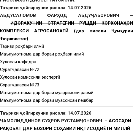
РИСОЛАҲОИ ДИССЕРТАТСИОНӢ:
Таърихи ҷойгиркунии рисола: 14.07.2026
АБДУСАЛОМОВ ФАРҲОД АБДУҶАБОРОВИЧ –
ИДОРАКУНИИ СТРАТЕГИИ РУШДИ КОРХОНАҲО
КОМПЛЕКСИ АГРОСАНОАТӢ (дар мисоли Ҷумҳурии
Тоҷикистон)
Тақризи роҳбари илмӣ
Маълумотнома дар бораи роҳбари илмӣ
Хулосаи кафедра
Суратҷаласаи №72
Хулосаи комиссияи экспертӣ
Суратҷаласаи №73
Маълумотнома дар бораи муқарризони расмӣ
Маълумотнома дар бораи муассисаи пешбар
Таърихи ҷойгиркунии рисола: 14.07.2026
ҶАМОЛИДДИНОВ СУҲРОБ РУСТАМҶОНОВИЧ –
АСОСҲОИ
РАҚОБАТ ДАР БОЗОРИ СОҲАВИИ ИҚТИСОДИЁТИ МИЛЛӢ