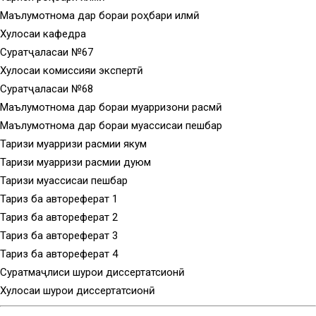
Маълумотнома дар бораи роҳбари илмӣ
Хулосаи кафедра
Суратҷаласаи №67
Хулосаи комиссияи экспертӣ
Суратҷаласаи №68
Маълумотнома дар бораи муқарризони расмӣ
Маълумотнома дар бораи муассисаи пешбар
Тақризи муқарризи расмии якум
Тақризи муқарризи расмии дуюм
Тақризи муассисаи пешбар
Тақриз ба автореферат 1
Тақриз ба автореферат 2
Тақриз ба автореферат 3
Тақриз ба автореферат 4
Суратмаҷлиси шурои диссертатсионӣ
Хулосаи шурои диссертатсионӣ