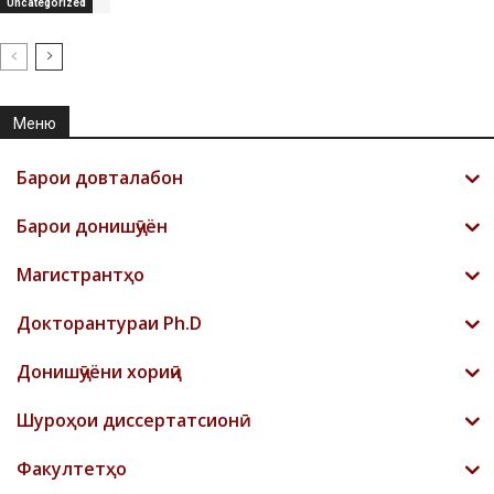
Uncategorized
Меню
Барои довталабон
Барои донишҷӯён
Магистрантҳо
Докторантураи Ph.D
Донишҷӯёни хориҷӣ
Шyроҳои диссертатсионӣ
Факултетҳо