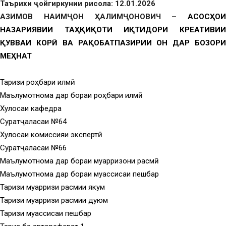
Таърихи ҷойгиркунии рисола: 12.01.2026
АЗИМОВ НАИМҶОН ҲАЛИМҶОНОВИЧ –
АСОСҲОИ
НАЗАРИЯВИИ ТАҲҚИҚОТИ ИҚТИДОРИ КРЕАТИВИИ
ҚУВВАИ КОРӢ ВА РАҚОБАТПАЗИРИИ ОН ДАР БОЗОРИ
МЕҲНАТ
Тақризи роҳбари илмӣ
Маълумотнома дар бораи роҳбари илмӣ
Хулосаи кафедра
Суратҷаласаи №64
Хулосаи комиссияи экспертӣ
Суратҷаласаи №66
Маълумотнома дар бораи муқарризони расмӣ
Маълумотнома дар бораи муассисаи пешбар
Тақризи муқарризи расмии якум
Тақризи муқарризи расмии дуюм
Тақризи муассисаи пешбар