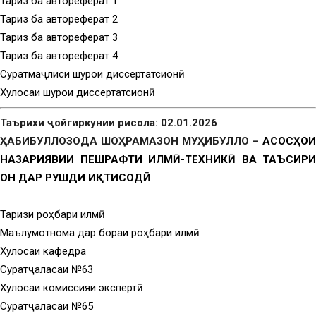
Тақриз ба автореферат 1
Тақриз ба автореферат 2
Тақриз ба автореферат 3
Тақриз ба автореферат 4
Суратмаҷлиси шурои диссертатсионӣ
Хулосаи шурои диссертатсионӣ
Таърихи ҷойгиркунии рисола: 02.01.2026
ҲАБИБУЛЛОЗОДА ШОҲРАМАЗОН МУҲИБУЛЛО –
АСОСҲОИ
НАЗАРИЯВИИ ПЕШРАФТИ ИЛМӢ-ТЕХНИКӢ ВА ТАЪСИРИ
ОН ДАР РУШДИ ИҚТИСОДӢ
Тақризи роҳбари илмӣ
Маълумотнома дар бораи роҳбари илмӣ
Хулосаи кафедра
Суратҷаласаи №63
Хулосаи комиссияи экспертӣ
Суратҷаласаи №65