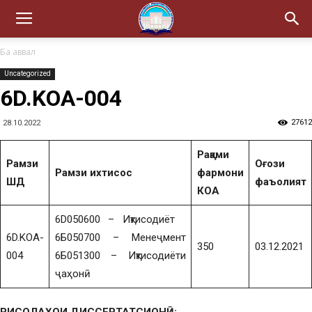
Ба аввал
Uncategorized
6D.KOA-004
27612
28.10.2022
Рақами
Рамзи
Оғози
Рамзи ихтисос
фармони
ШД
фаъолият
КОА
6D050600 – Иқтисодиёт
6D.KOA-
6Б050700 – Менеҷмент
350
03.12.2021
004
6Б051300 – Иқтисодиёти
ҷаҳонӣ