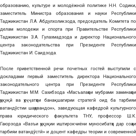
образованию, культуре и молодёжной политике Н.Н. Содики,
заместитель Министра образования и науки Республики
Таджикистан Л.А. Абдулхоликзода, председатель Комитета по
делам молодежи и спорта при Правительстве Республики
Таджикистан З.А. Гулахмадзода и директор Национального
центра законодательства при Президенте Республики
Таджикистан И. Саидзода.
После приветственной речи почетных гостей выступили с
докладами первый заместитель директора Национального
законодательного центра при Президенте Республики
Таджикистан М.М. Сахибзода «Масъалаҳои мубрами заминаҳои
ҳуқуқӣ ва ҳуҷҷатҳои банақшагирии стратегӣ оид ба тарбияи
ватандӯстии шаҳрвандон», заведующая кафедрой культурного
права юридического факультета ТНУ, профессор Ш.К.
Гаюрзода «Вазъи ҳуқуқии иштирокчиёни муносибатҳо дар соҳаи
тарбияи ватандӯстӣ» и доцент кафедры теории и современной