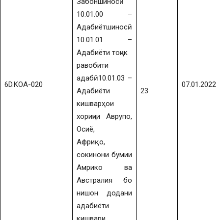
Забоншиносӣ
10.01.00 –
Адабиётшиносӣ
10.01.01 –
Адабиёти тоҷик
равобити
адабӣ10.01.03 –
6D.KOA-020
07.01.2022
Адабиёти
23
кишварҳои
хориҷии Аврупо,
Осиё,
Африқо,
сокинони бумии
Амрико ва
Австралия бо
нишон додани
адабиёти
кишвари