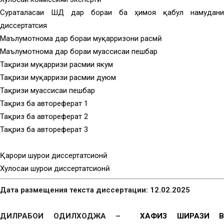
Суратҷаласаи ШД дар бораи ба ҳимоя қабул намудани
диссертатсия
Маълумотнома дар бораи муқарризони расмӣ
Маълумотнома дар бораи муассисаи пешбар
Тақризи муқарризи расмии якум
Тақризи муқарризи расмии дуюм
Тақризи муассисаи пешбар
Тақриз ба автореферат 1
Тақриз ба автореферат 2
Тақриз ба автореферат 3
Қарори шурои диссертатсионӣ
Хулосаи шурои диссертатсионӣ
Дата размещения текста диссертации: 12.02.2025
ДИЛРАБОИ ОДИЛХОДЖА –
ХАФИЗ ШИРАЗИ В