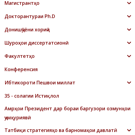
Магистрантҳо
Докторантураи Ph.D
Донишҷӯёни хориҷӣ
Шyроҳои диссертатсионӣ
Факултетҳо
Конференсия
Ибтикороти Пешвои миллат
35 - солагии Истиқлол
Амрҳои Президент дар бораи баргузори озмунҳои
ҷумҳуриявӣ
Татбиқи стратегияҳо ва барномаҳои давлатӣ