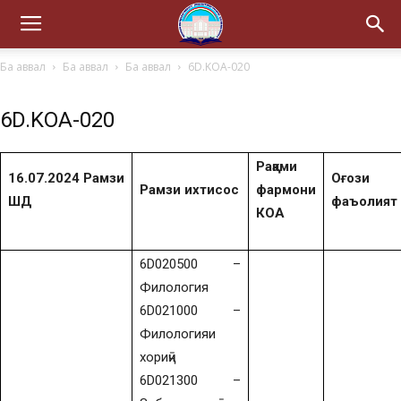
Ба аввал
Ба аввал
Ба аввал
6D.KOA-020
6D.KOA-020
Рақами
16.07.2024 Рамзи
Оғози
Рамзи ихтисос
фармони
ШД
фаъолият
КОА
6D020500 –
Филология
6D021000 –
Филологияи
хориҷӣ
6D021300 –