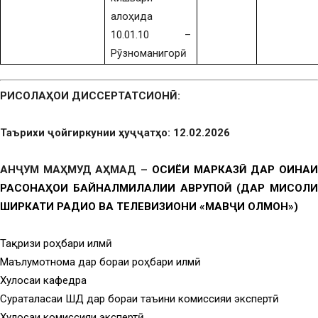
алоҳида
10.01.10 –
Рӯзноманигорӣ
РИСОЛАҲОИ ДИССЕРТАТСИОНӢ:
Таърихи ҷойгиркунии ҳуҷҷатҳо: 12.02.2026
АНҶУМ МАҲМУД АҲМАД –
ОСИЁИ МАРКАЗӢ ДАР ОИНА
РАСОНАҲОИ БАЙНАЛМИЛАЛИИ АВРУПОӢ (ДАР МИСОЛИ
ШИРКАТИ РАДИО ВА ТЕЛЕВИЗИОНИ «МАВҶИ ОЛМОН»)
Тақризи роҳбари илмӣ
Маълумотнома дар бораи роҳбари илмӣ
Хулосаи кафедра
Суратҷаласаи ШД дар бораи таъини комиссияи экспертӣ
Хулосаи комиссияи экспертӣ