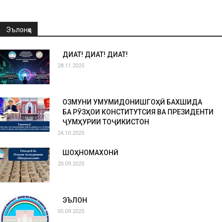
Эълонҳо
ДИҚҚАТ! ДИҚҚАТ! ДИҚҚАТ!
28.11.2025
ОЗМУНИ УМУМИДОНИШГОҲӢ БАХШИДА
БА РӮЗҲОИ КОНСТИТУТСИЯ ВА ПРЕЗИДЕНТИ
ҶУМҲУРИИ ТОҶИКИСТОН
24.10.2025
ШОҲНОМАХОНӢ
20.09.2025
ЭЪЛОН
05.09.2025