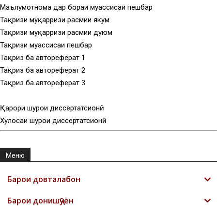
Маълумотнома дар бораи муассисаи пешбар
Тақризи муқарризи расмии якум
Тақризи муқарризи расмии дуюм
Тақризи муассисаи пешбар
Тақриз ба автореферат 1
Тақриз ба автореферат 2
Тақриз ба автореферат 3
Қарори шурои диссертатсионӣ
Хулосаи шурои диссертатсионӣ
Меню
Барои довталабон
Барои донишҷӯён