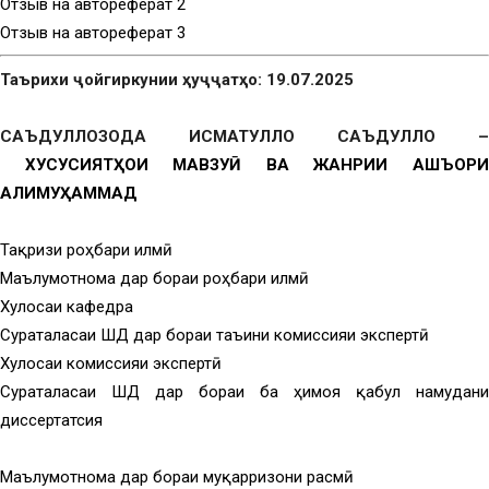
Отзыв на автореферат 2
Отзыв на автореферат 3
Таърихи ҷойгиркунии ҳуҷҷатҳо: 19.07.2025
САЪДУЛЛОЗОДА ИСМАТУЛЛО САЪДУЛЛО –
ХУСУСИЯТҲОИ МАВЗУӢ ВА ЖАНРИИ АШЪОР
АЛИМУҲАММАД
Тақризи роҳбари илмӣ
Маълумотнома дар бораи роҳбари илмӣ
Хулосаи кафедра
Суратҷаласаи ШД дар бораи таъини комиссияи экспертӣ
Хулосаи комиссияи экспертӣ
Суратҷаласаи ШД дар бораи ба ҳимоя қабул намудани
диссертатсия
Маълумотнома дар бораи муқарризони расмӣ