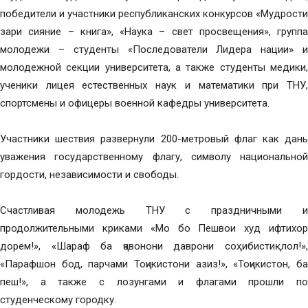
победители и участники республиканских конкурсов «Мудрости
зари сияние – книга», «Наука – свет просвещения», группа
молодежи – студенты «Последователи Лидера нации» и
молодежной секции университета, а также студенты медики,
ученики лицея естественных наук и математики при ТНУ,
спортсмены и офицеры военной кафедры университета.
Участники шествия развернули 200-метровый флаг как дань
уважения государственному флагу, символу национальной
гордости, независимости и свободы.
Счастливая молодежь ТНУ с праздничными и
продолжительными криками «Мо бо Пешвои худ ифтихор
дорем!», «Шараф ба ҷавонони даврони соҳибистиқлол!»,
«Парафшон бод, парчами Тоҷикистони азиз!», «Тоҷикистон, ба
пеш!», а также с лозунгами и флагами прошли по
студенческому городку.