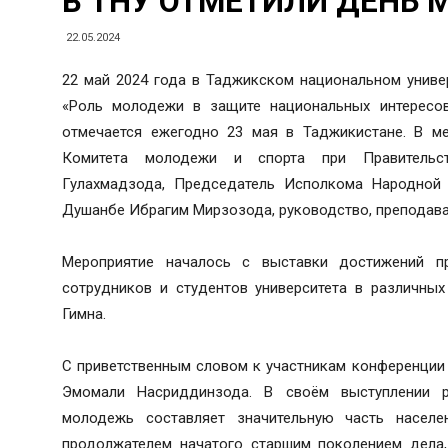
В ТНУ ОТМЕТИЛИ ДЕНЬ
22.05.2024
22 май 2024 года в Таджикском национальном униве
«Роль молодежи в защите национальных интересо
отмечается ежегодно 23 мая в Таджикистане. В ме
Комитета молодежи и спорта при Правительст
Гулахмадзода, Председатель Исполкома Народной 
Душанбе Ибрагим Мирзозода, руководство, преподава
Мероприятие началось с выставки достижений про
сотрудников и студентов университета в различных
Гимна.
С приветственным словом к участникам конференции 
Эмомали Насриддинзода. В своём выступлении р
молодежь составляет значительную часть населе
продолжателем начатого старшим поколением дела