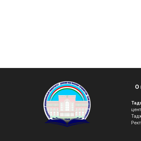
О 
Тад
цент
Тад
Рект