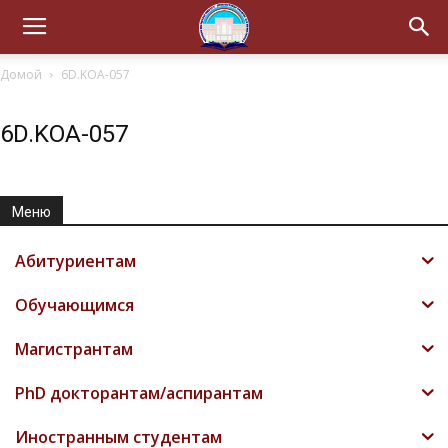
Домой
6D.KOA-057
6D.KOA-057
Меню
Абитуриентам
Обучающимся
Магистрантам
PhD докторантам/аспирантам
Иностранным студентам