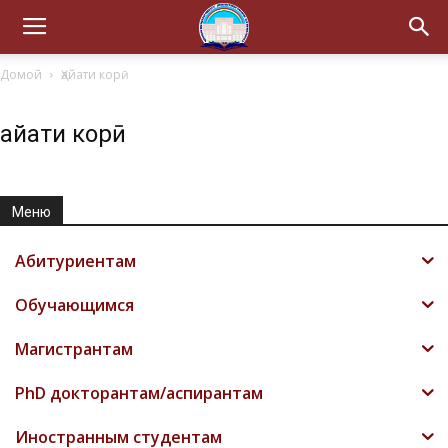
Домой
Ҳайати корӣ
Ҳайати корӣ
Меню
Абитуриентам
Обучающимся
Магистрантам
PhD докторантам/аспирантам
Иностранным студентам