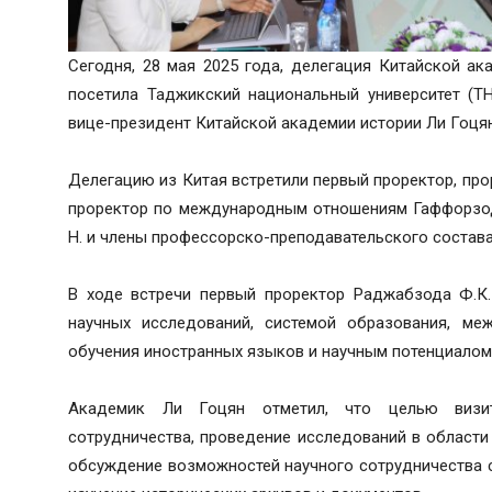
Сегодня, 28 мая 2025 года, делегация Китайской а
посетила Таджикский национальный университет (Т
вице-президент Китайской академии истории Ли Гоцян
Делегацию из Китая встретили первый проректор, про
проректор по международным отношениям Гаффорзода
Н. и члены профессорско-преподавательского состава
В ходе встречи первый проректор Раджабзода Ф.К.
научных исследований, системой образования, ме
обучения иностранных языков и научным потенциалом 
Академик Ли Гоцян отметил, что целью визит
сотрудничества, проведение исследований в области
обсуждение возможностей научного сотрудничества с