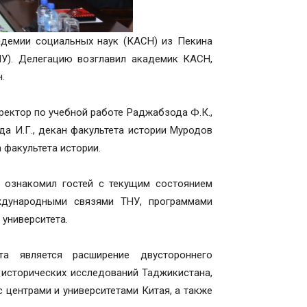
кадемии социальных наук (КАСН) из Пекина
НУ). Делегацию возглавил академик КАСН,
.
ректор по учебной работе Раджабзода Ф.К.,
 И.Г., декан факультета истории Муродов
 факультета истории.
 ознакомил гостей с текущим состоянием
ждународными связями ТНУ, программами
университета.
а является расширение двустороннего
 исторических исследований Таджикистана,
 центрами и университетами Китая, а также