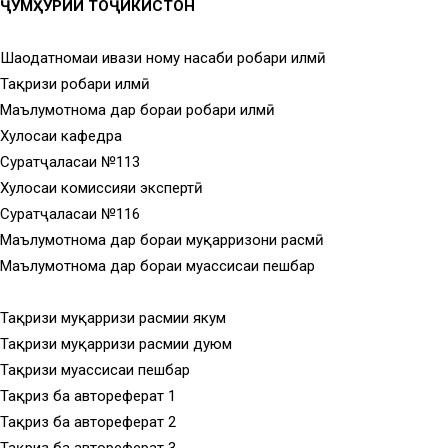
ҶУМҲУРИИ ТОҶИКИСТОН
Шаҳодатномаи ивази ному насаби роҳбари илмӣ
Тақризи роҳбари илмӣ
Маълумотнома дар бораи роҳбари илмӣ
Хулосаи кафедра
Суратҷаласаи №113
Хулосаи комиссияи экспертӣ
Суратҷаласаи №116
Маълумотнома дар бораи муқарризони расмӣ
Маълумотнома дар бораи муассисаи пешбар
Тақризи муқарризи расмии якум
Тақризи муқарризи расмии дуюм
Тақризи муассисаи пешбар
Тақриз ба автореферат 1
Тақриз ба автореферат 2
Тақриз ба автореферат 3