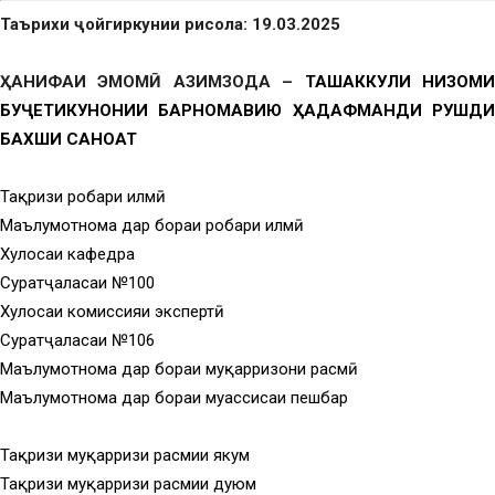
Таърихи ҷойгиркунии рисола: 19.03.2025
ҲАНИФАИ ЭМОМӢ АЗИМЗОДА –
ТАШАККУЛИ НИЗОМ
БУҶЕТИКУНОНИИ БАРНОМАВИЮ ҲАДАФМАНДИ РУШДИ
БАХШИ САНОАТ
Тақризи роҳбари илмӣ
Маълумотнома дар бораи роҳбари илмӣ
Хулосаи кафедра
Суратҷаласаи №100
Хулосаи комиссияи экспертӣ
Суратҷаласаи №106
Маълумотнома дар бораи муқарризони расмӣ
Маълумотнома дар бораи муассисаи пешбар
Тақризи муқарризи расмии якум
Тақризи муқарризи расмии дуюм