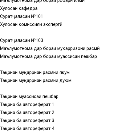
Маълумотнома дар бораи роҳбари илмӣ
Хулосаи кафедра
Суратҷаласаи №101
Хулосаи комиссияи экспертӣ
Суратҷаласаи №103
Маълумотнома дар бораи муқарризони расмӣ
Маълумотнома дар бораи муассисаи пешбар
Тақризи муқарризи расмии якум
Тақризи муқарризи расмии дуюм
Тақризи муассисаи пешбар
Тақриз ба автореферат 1
Тақриз ба автореферат 2
Тақриз ба автореферат 3
Тақриз ба автореферат 4