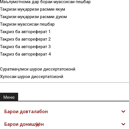
Маълумотнома дар бораи муассисаи пешбар
Тақризи муқарризи расмии якум
Тақризи муқарризи расмии дуюм
Тақризи муассисаи пешбар
Тақриз ба автореферат 1
Тақриз ба автореферат 2
Тақриз ба автореферат 3
Тақриз ба автореферат 4
Суратмаҷлиси шурои диссертатсионӣ
Хулосаи шурои диссертатсионӣ
Меню
Барои довталабон
Барои донишҷӯён