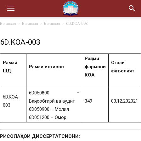
Ба аввал
Ба аввал
Ба аввал
6D.KOA-003
6D.KOA-003
Рақами
Рамзи
Оғози
Рамзи ихтисос
фармони
ШД
фаъолият
КОА
6D050800 –
6D.KOA-
Баҳисобгирӣ ва аудит
349
03.12.202021
003
6D050900 – Молия
6D051200 – Омор
РИСОЛАҲОИ ДИССЕРТАТСИОНӢ: