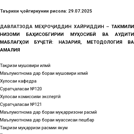
Таърихи ҷойгиркунии рисола: 29.07.2025
ДАВЛАТЗОДА МЕҲРОҶИДДИН ХАЙРИДДИН –
ТАКМИЛИ
НИЗОМИ БАҲИСОБГИРИИ МУҲОСИБӢ ВА АУДИТИ
МАБЛАҒҲОИ БУҶЕТӢ: НАЗАРИЯ, МЕТОДОЛОГИЯ ВА
АМАЛИЯ
Тақризи мушовири илмӣ
Маълумотнома дар бораи мушовири илмӣ
Хулосаи кафедра
Суратҷаласаи №120
Хулосаи комиссияи экспертӣ
Суратҷаласаи №121
Маълумотнома дар бораи муқарризони расмӣ
Маълумотнома дар бораи муассисаи пешбар
Тақризи муқарризи расмии якум