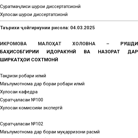
Суратмаҷлиси шурои диссертатсионӣ
Хулосаи шурои диссертатсионӣ
Таърихи ҷойгиркунии рисола: 04.03.2025
ИКРОМОВА МАЛОҲАТ ХОЛОВНА –
РУШДИ
БАҲИСОБГИРИИ ИДОРАКУНӢ ВА НАЗОРАТ ДАР
ШИРКАТҲОИ СОХТМОНӢ
Тақризи роҳбари илмӣ
Маълумотнома дар бораи роҳбари илмӣ
Хулосаи кафедра
Суратҷаласаи №100
Хулосаи комиссияи экспертӣ
Суратҷаласаи №102
Маълумотнома дар бораи муқарризони расмӣ