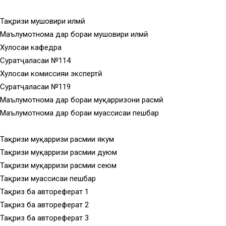
Тақризи мушовири илмӣ
Маълумотнома дар бораи мушовири илмӣ
Хулосаи кафедра
Суратҷаласаи №114
Хулосаи комиссияи экспертӣ
Суратҷаласаи №119
Маълумотнома дар бораи муқарризони расмӣ
Маълумотнома дар бораи муассисаи пешбар
Тақризи муқарризи расмии якум
Тақризи муқарризи расмии дуюм
Тақризи муқарризи расмии сеюм
Тақризи муассисаи пешбар
Тақриз ба автореферат 1
Тақриз ба автореферат 2
Тақриз ба автореферат 3