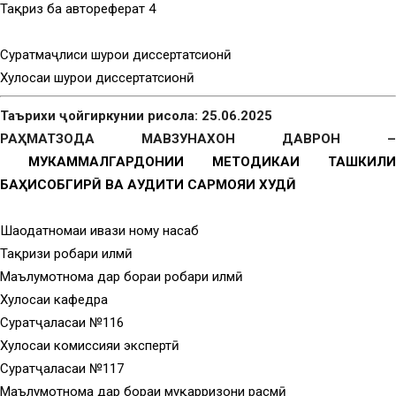
Тақриз ба автореферат 4
Суратмаҷлиси шурои диссертатсионӣ
Хулосаи шурои диссертатсионӣ
Таърихи ҷойгиркунии рисола: 25.06.2025
РАҲМАТЗОДА МАВЗУНАХОН ДАВРОН –
МУКАММАЛГАРДОНИИ МЕТОДИКАИ ТАШКИЛИ
БАҲИСОБГИРӢ ВА АУДИТИ САРМОЯИ ХУДӢ
Шаҳодатномаи ивази ному насаб
Тақризи роҳбари илмӣ
Маълумотнома дар бораи роҳбари илмӣ
Хулосаи кафедра
Суратҷаласаи №116
Хулосаи комиссияи экспертӣ
Суратҷаласаи №117
Маълумотнома дар бораи муқарризони расмӣ