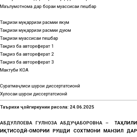
Маълумотнома дар бораи муассисаи пешбар
Тақризи муқарризи расмии якум
Тақризи муқарризи расмии дуюм
Тақризи муассисаи пешбар
Тақриз ба автореферат 1
Тақриз ба автореферат 2
Тақриз ба автореферат 3
Мактуби КОА
Суратмаҷлиси шурои диссертатсионӣ
Хулосаи шурои диссертатсионӣ
Таърихи ҷойгиркунии рисола: 24.06.2025
АБДУЛЛОЕВА ГУЛНОЗА АБДУҶАБОРОВНА –
ТАҲЛИЛ
ИҚТИСОДӢ-ОМОРИИ РУШДИ СОХТМОНИ МАНЗИЛ ДАР