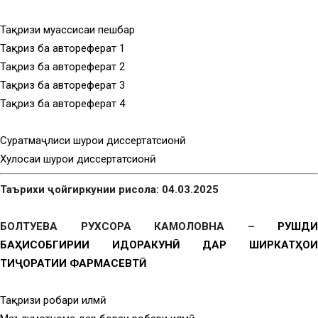
Тақризи муассисаи пешбар
Тақриз ба автореферат 1
Тақриз ба автореферат 2
Тақриз ба автореферат 3
Тақриз ба автореферат 4
Суратмаҷлиси шурои диссертатсионӣ
Хулосаи шурои диссертатсионӣ
Таърихи ҷойгиркунии рисола: 04.03.2025
БОЛТУЕВА РУХСОРА КАМОЛОВНА –
РУШДИ
БАҲИСОБГИРИИ ИДОРАКУНӢ ДАР ШИРКАТҲОИ
ТИҶОРАТИИ ФАРМАСЕВТӢ
Тақризи роҳбари илмӣ