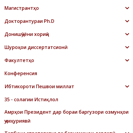
Магистрантҳо
Докторантураи Ph.D
Донишҷӯёни хориҷӣ
Шyроҳои диссертатсионӣ
Факултетҳо
Конференсия
Ибтикороти Пешвои миллат
35 - солагии Истиқлол
Амрҳои Президент дар бораи баргузори озмунҳои
ҷумҳуриявӣ