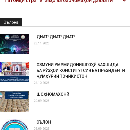
Татбиқи стратегияҳо ва барномаҳои давлатӣ
Эълонҳо
ДИҚҚАТ! ДИҚҚАТ! ДИҚҚАТ!
28.11.2025
ОЗМУНИ УМУМИДОНИШГОҲӢ БАХШИДА
БА РӮЗҲОИ КОНСТИТУТСИЯ ВА ПРЕЗИДЕНТИ
ҶУМҲУРИИ ТОҶИКИСТОН
24.10.2025
ШОҲНОМАХОНӢ
20.09.2025
ЭЪЛОН
05.09.2025