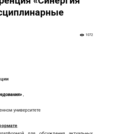
ренция «Синергия
исциплинарные
1072
нции
ледования»
,
енном университете
формате
.
платформой для обсуждения актуальных