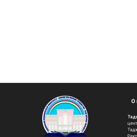
О 
Тад
цент
Тад
Рект