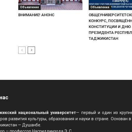
Объявления
Объявления
ВНИМАНИЕ! АНОНС
ОБЩЕУНИВЕРСИТЕТСК
КОНКУРС, ПОСВЯЩЁН
КОНСТИТУЦИИ И ДНЮ
ПРЕЗИДЕНТА РЕСПУБ
ТАДЖИКИСТАН
нас
жикский национальный университет
— первый и один из крупн
ров развития культуры, образования и науки в стране. Основан в
жикистан — Душанбе.
ор — профессор Насриддинзода Э. С.