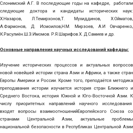
Слонимский А.Г. В последующие годы на кафедре, работали
следующие доктора и кандидаты исторических наук:
Х.Назаров, Л.Темирхонов,Т. Мухиддинов, Х.Ойматов,
А.Фармонов, Д. Исмоилов,Н.М. Мирзоев, А.И Овчаренко,
К.Расулиён.Ш.З.Имомов. Р.Я.Шарифов.Х. Д.Самиев и др.
Основные направления научных исследований кафедры:
Изучение исторических процессов и актуальных вопросов
новой новейшей истории страна Азии и Африки, а также стран
Европы Америки и России. Кроме того, преподаётся методика
преподавания истории изучается история стран Ближнего и
Среднего Востока, история Южной и Юго-Восточной Азии. К
числу приоритетных направлений научного исследования
входят вопросы взаимоотношенийЕвропейского Союза со
странами Центральной Азии, актуальные проблемы
национальной безопасности в Республиках Центральной Азии