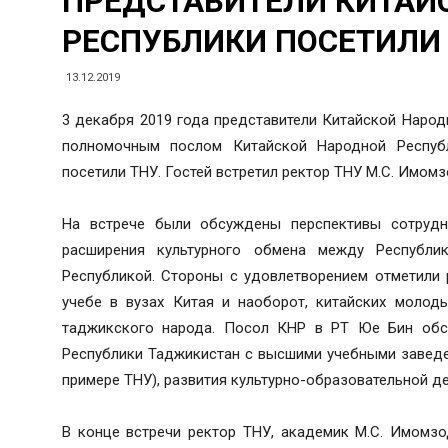
ПРЕДСТАВИТЕЛИ КИТАЙ
РЕСПУБЛИКИ ПОСЕТИЛИ
13.12.2019
3 декабря 2019 года представители Китайской Народ
полномочным послом Китайской Народной Респуб
посетили ТНУ. Гостей встретил ректор ТНУ М.С. Имомз
На встрече были обсуждены перспективы сотрудни
расширения культурного обмена между Республи
Республикой. Стороны с удовлетворением отметили
учебе в вузах Китая и наоборот, китайских молод
таджикского народа. Посол КНР в РТ Юе Бин обсу
Республики Таджикистан с высшими учебными заведе
примере ТНУ), развития культурно-образовательной д
В конце встречи ректор ТНУ, академик М.С. Имомз