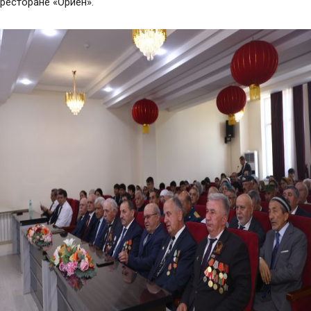
ресторане «Ориён».