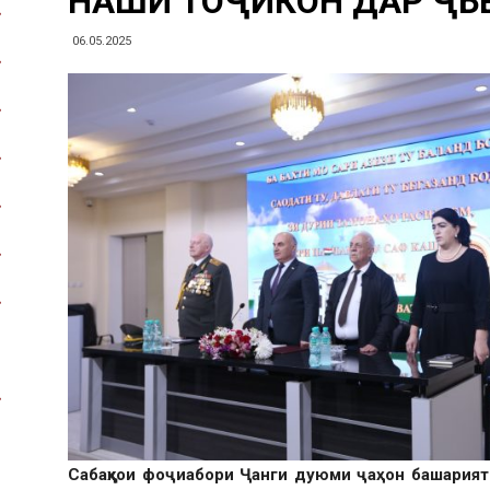
НАҚШИ ТОҶИКОН ДАР ҶБ
06.05.2025
Сабақҳои фоҷиабори Ҷанги дуюми ҷаҳон башарият