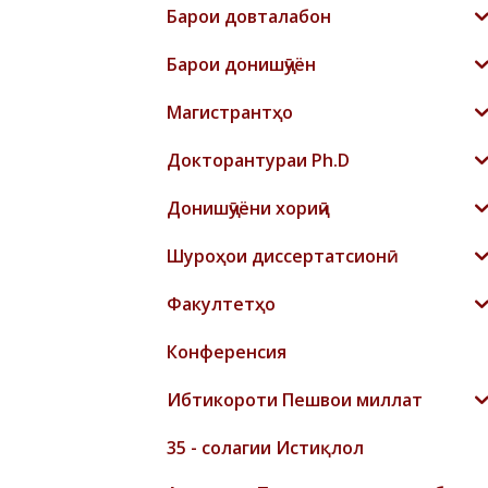
Барои довталабон
Барои донишҷӯён
Магистрантҳо
Докторантураи Ph.D
Донишҷӯёни хориҷӣ
Шyроҳои диссертатсионӣ
Факултетҳо
Конференсия
Ибтикороти Пешвои миллат
35 - солагии Истиқлол