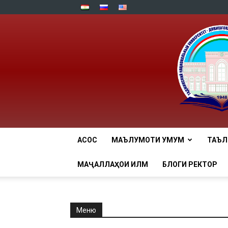
АСОСӢ
МАЪЛУМОТИ УМУМӢ
ТАЪ
МАҶАЛЛАҲОИ ИЛМӢ
БЛОГИ РЕКТОР
Меню