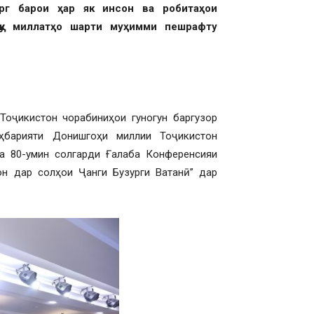
рг барои ҳар як инсон ва робитаҳои
лқу миллатҳо шарти муҳимми пешрафту
Тоҷикистон чорабиниҳои гуногун баргузор
оҳбарияти Донишгоҳи миллии Тоҷикистон
а 80-умин солгарди Ғалаба Конференсияи
он дар солҳои Ҷанги Бузурги Ватанӣ” дар