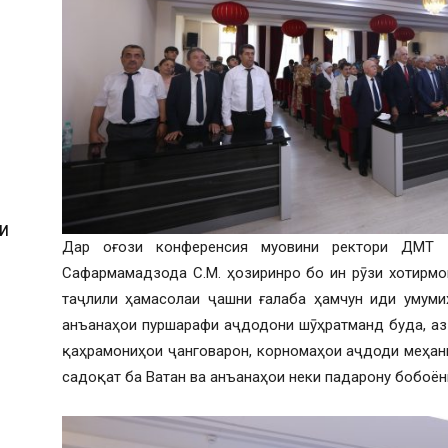
И
Дар оғози конференсия муовини ректори ДМТ 
Сафармамадзода С.М. ҳозиринро бо ин рӯзи хотирмо
таҷлили ҳамасолаи ҷашни ғалаба ҳамчун иди умуми
анъанаҳои пуршарафи аҷдодони шӯҳратманд буда, аз 
қаҳрамониҳои ҷанговарон, корномаҳои аҷдоди меҳанп
И
садоқат ба Ватан ва анъанаҳои неки падарону бобоё