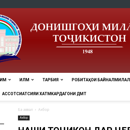
ЛИМ
ИЛМ
ТАРБИЯ
РОБИТАҲОИ БАЙНАЛМИЛАЛӢ
tnu
АССОТСИАТСИЯИ ХАТМКАРДАГОНИ ДМТ
Ба аввал
Ахбор
Ахбор