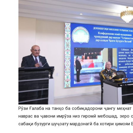
Рӯзи Ғалаба на танҳо ба собиқадорони ҷангу меҳнат
наврас ва ҷавони имрӯза низ гиромӣ мебошад, зеро 
сабақи бузурги шуҷоату мардонагӣ ба хотири ҳимояи 