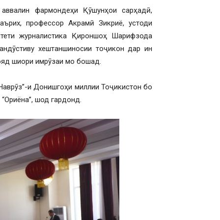
 аввалин фармондеҳи Қӯшунҳои сарҳадӣ,
аърих, профессор Акрамӣ Зикриё, устоди
лтети журналистика Қироншоҳ Шарифзода
тандӯстиву хештаншиносии тоҷикон дар ин
ояд шиори имрӯзаи мо бошад.
Наврӯз”-и Донишгоҳи миллии Тоҷикистон бо
“Ориёна”, шод гардонд.