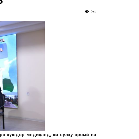
В
528
ро ҳушдор медиҳанд, ки сулҳу оромӣ ва