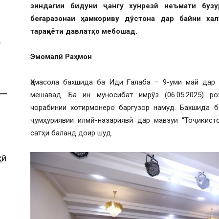
зиндагии бидуни ҷангу хунрезӣ неъмати бузу
беғаразонаи ҳамкориву дӯстона дар байни ха
тараққиёти давлатҳо мебошад.
Эмомалӣ Раҳмон
Ҳамасола бахшида ба Иди Ғалаба – 9-уми май дар 
мешавад. Ба ин муносибат имрӯз (06.05.2025) р
чорабинии хотирмонеро баргузор намуд. Бахшида б
ҷумҳуриявии илмӣ-назариявӣ дар мавзуи “Тоҷикист
сатҳи баланд доир шуд.
ҲӢ