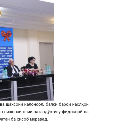
 ва шахсони калонсол, балки барои наслҳои
он нишонаи олии ватандӯстиву фидокорӣ ва
Ватан ба ҳисоб меравад.