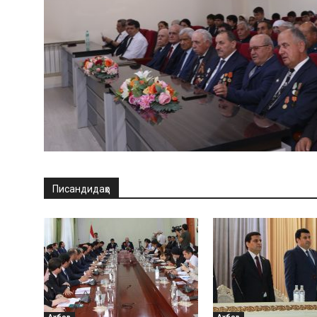
Писандидаҳо