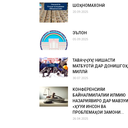
ШОҲНОМАХОНӢ
20.09.2025
ЭЪЛОН
05.09.2025
ТАВАҶҶУҲ! НИШАСТИ
МАТБУОТӢ ДАР ДОНИШГОҲ
МИЛЛӢ
30.07.2025
КОНФЕРЕНСИЯИ
БАЙНАЛМИЛАЛИИ ИЛМИЮ
НАЗАРИЯВИРО ДАР МАВЗУ
«ҲУҚУҚИ ИНСОН ВА
ПРОБЛЕМАҲОИ ЗАМОНИ...
26.04.2025