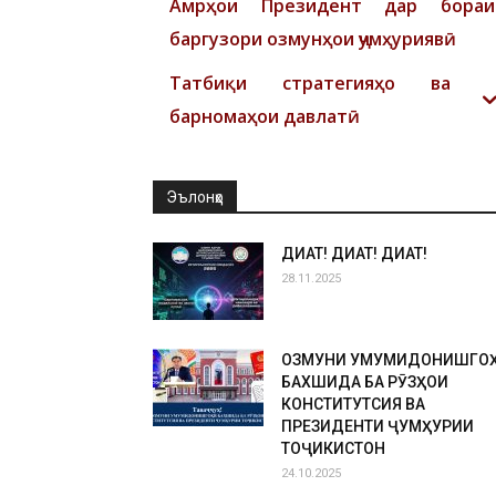
Амрҳои Президент дар бораи
баргузори озмунҳои ҷумҳуриявӣ
Татбиқи стратегияҳо ва
барномаҳои давлатӣ
Эълонҳо
ДИҚҚАТ! ДИҚҚАТ! ДИҚҚАТ!
28.11.2025
ОЗМУНИ УМУМИДОНИШГО
БАХШИДА БА РӮЗҲОИ
КОНСТИТУТСИЯ ВА
ПРЕЗИДЕНТИ ҶУМҲУРИИ
ТОҶИКИСТОН
24.10.2025