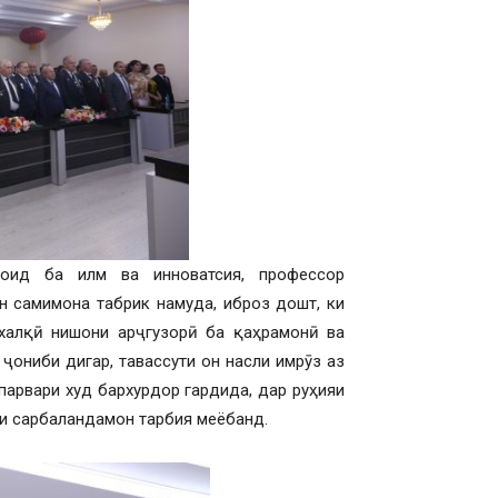
оид ба илм ва инноватсия, профессор
н самимона табрик намуда, иброз дошт, ки
халқӣ нишони арҷгузорӣ ба қаҳрамонӣ ва
ҷониби дигар, тавассути он насли имрӯз аз
арвари худ бархурдор гардида, дар руҳияи
ни сарбаландамон тарбия меёбанд.