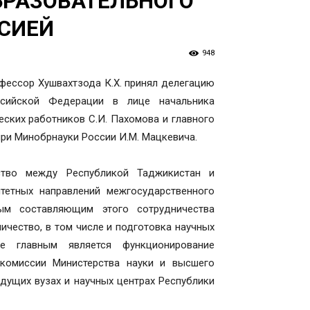
БРАЗОВАТЕЛЬНОГО
ССИЕЙ
948
фессор Хушвахтзода К.Х. принял делегацию
ссийской Федерации в лице начальника
еских работников С.И. Пахомова и главного
ри Минобрнауки России И.М. Мацкевича.
ество между Республикой Таджикистан и
тетных направлений межгосударственного
ным составляющим этого сотрудничества
ичество, в том числе и подготовка научных
е главным является функционирование
комиссии Министерства науки и высшего
дущих вузах и научных центрах Республики