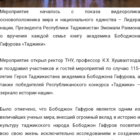
Мероприятие началось с показа видеоролика
основоположника мира и национального единства – Лидера
нации, Президента Республики Таджикистан Эмомали Рахмона
о вручения каждой семье книгу академика Бободжона
Гафурова «Таджики».
Мероприятие открыл ректор ТНУ, профессор К.Х. Хушвахтзода
и поздравил участников и гостей мероприятий по случаю 115-
летия Героя Таджикистана академика Бободжона Гафурова, а
также победителей Республиканского конкурса «Таджики» –
зеркало истории нации».
Было отмечено, что Бободжон Гафуров является одним из
величайших ученых мира, внесший огромный вклад в историю и
культуру таджикского народа. Бободжон Гафуров посвятил
всю свою жизнь исключительно исследованиям и созданию