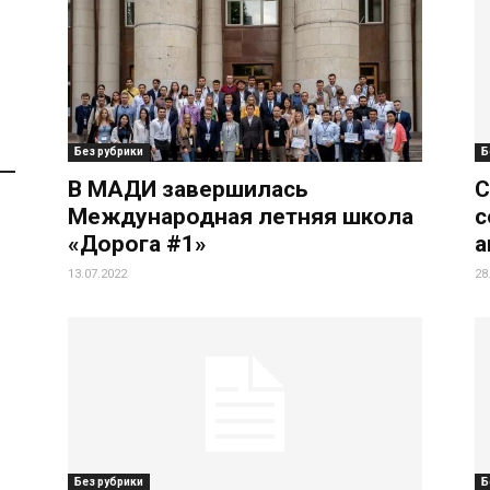
Без рубрики
Б
В МАДИ завершилась
С
Международная летняя школа
с
«Дорога #1»
а
13.07.2022
28
Без рубрики
Б