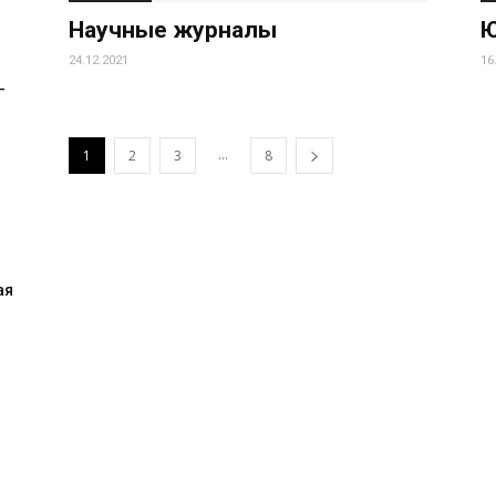
Научные журналы
Ю
24.12.2021
16
-
...
1
2
3
8
ая