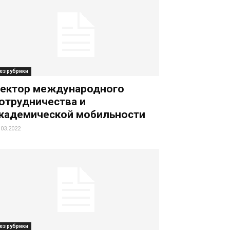
ез рубрики
ектор международного
отрудничества и
кадемической мобильности
.03.2022
ез рубрики