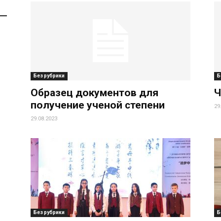
Без рубрики
Б
Образец документов для
Ч
получение ученой степени
29
29.08.2023
Без рубрики
Б