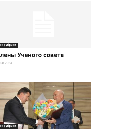
ез рубрики
лены Ученого совета
.08.2023
ез рубрики