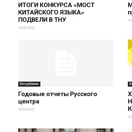
ИТОГИ КОНКУРСА «МОСТ
М
КИТАЙСКОГО ЯЗЫКА»
п
ПОДВЕЛИ В ТНУ
14
16.05.2023
Без рубрики
Б
Годовые отчеты Русского
X
центра
Н
К
28.03.2023
15