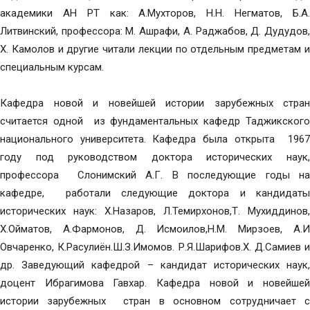
академики АН РТ как: А.Мухторов, Н.Н. Негматов, Б.А.
Литвинский, профессора: М. Ашрафи, А. Раджабов, Д. Дудудов,
Х. Камолов и другие читали лекции по отдельным предметам и
специальным курсам.
Кафедра новой и новейшей истории зарубежных стран
считается одной из фундаментальных кафедр Таджикского
национального университета. Кафедра была открыта 1967
году под руководством доктора исторических наук,
профессора Слонимский А.Г. В последующие годы на
кафедре, работали следующие доктора и кандидаты
исторических наук: Х.Назаров, Л.Темирхонов,Т. Мухиддинов,
Х.Ойматов, А.Фармонов, Д. Исмоилов,Н.М. Мирзоев, А.И
Овчаренко, К.Расулиён.Ш.З.Имомов. Р.Я.Шарифов.Х. Д.Самиев и
др. Заведующий кафедрой – кандидат исторических наук,
доцент Ибрагимова Гавхар. Кафедра новой и новейшей
истории зарубежных стран в основном сотрудничает с