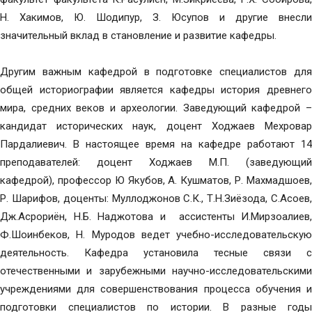
Н. Хакимов, Ю. Шодипур, З. Юсупов и другие внесли
значительный вклад в становление и развитие кафедры.
Другим важным кафедрой в подготовке специалистов для
общей историографии является кафедры история древнего
мира, средних веков и археологии. Заведующий кафедрой –
кандидат исторических наук, доцент Ходжаев Мехровар
Пардалиевич. В настоящее время на кафедре работают 14
преподавателей: доцент Ходжаев М.П. (заведующий
кафедрой), профессор Ю Якубов, А. Кушматов, Р. Махмадшоев,
Р. Шарифов, доценты: Муллоджонов С.К., Т.Н.Зиёзода, С.Асоев,
Дж.Асрориён, Н.Б. Наджотова и ассистенты И.Мирзоалиев,
Ф.Шоинбеков, Н. Муродов ведет учебно-исследовательскую
деятельность. Кафедра установила тесные связи с
отечественными и зарубежными научно-исследовательскими
учреждениями для совершенствования процесса обучения и
подготовки специалистов по истории. В разные годы