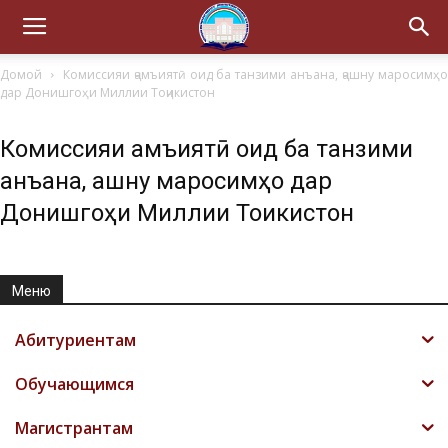
Домой
Комиссияи ҷамъиятӣ оид ба танзими анъана, ҷашну маросимҳ
дар Донишгоҳи Миллии Тоҷикистон
Комиссияи ҷамъиятӣ оид ба танзими
анъана, ҷашну маросимҳо дар
Донишгоҳи Миллии Тоҷикистон
Меню
Абитуриентам
Обучающимся
Магистрантам