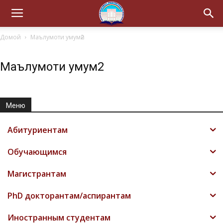
Домой
Маълумоти умумӣ2
Маълумоти умумӣ2
Меню
Абитуриентам
Обучающимся
Магистрантам
PhD докторантам/аспирантам
Иностранным студентам