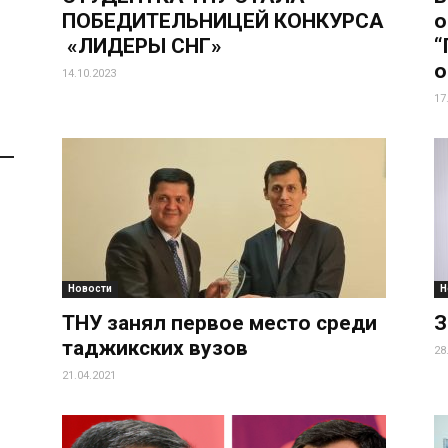
ПОБЕДИТЕЛЬНИЦЕЙ КОНКУРСА
о
«ЛИДЕРЫ СНГ»
“
о
14.10.2023
17
Новости
Н
ТНУ занял первое место среди
З
таджикских вузов
28
21.04.2021