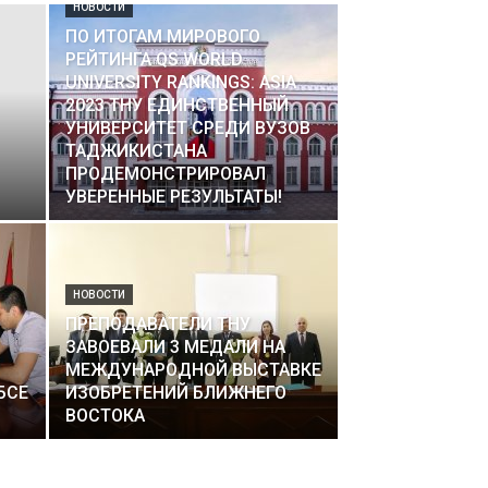
НОВОСТИ
ПО ИТОГАМ МИРОВОГО
РЕЙТИНГА QS WORLD
UNIVERSITY RANKINGS: ASIA
2023 ТНУ ЕДИНСТВЕННЫЙ
УНИВЕРСИТЕТ СРЕДИ ВУЗОВ
ТАДЖИКИСТАНА
ПРОДЕМОНСТРИРОВАЛ
УВЕРЕННЫЕ РЕЗУЛЬТАТЫ!
НОВОСТИ
ПРЕПОДАВАТЕЛИ ТНУ
ЗАВОЕВАЛИ 3 МЕДАЛИ НА
МЕЖДУНАРОДНОЙ ВЫСТАВКЕ
БСЕ
ИЗОБРЕТЕНИЙ БЛИЖНЕГО
ВОСТОКА