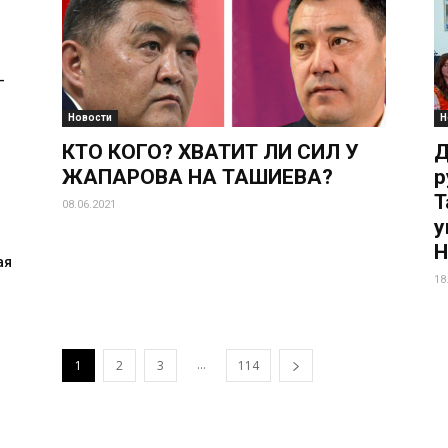
-
Новости
Н
КТО КОГО? ХВАТИТ ЛИ СИЛ У
Д
ЖАПАРОВА НА ТАШИЕВА?
р
Т
08.06.2021
у
Н
ая
18
...
1
2
3
114