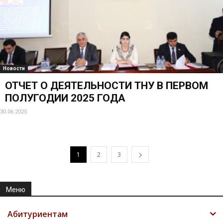
Магистрантам
PhD докторантам/аспирантам
Иностранным студентам
Диссертационные советы
Факультеты
Конференция
Инициативы Лидера нации
Распоряжения Президента о проведении
республиканских конкурсов
2020-2040 годы объявлены —
«Двадцатилетием изучения и развития