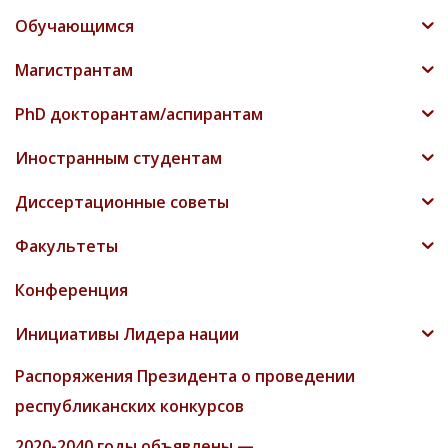
естественных, точных и математических
наук»
2022-2026 годы объявлены — «Годами
развития промышленности»
35 летие Независимости
“2025 год – Международный год защиты
ледников”
2025-2030 годы «Годами развития цифровой
экономики и инноваций»
Объявления
ВНИМАНИЕ! АНОНС
03.03.2026