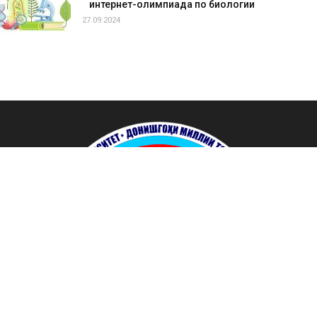
О нас
Таджикский национальный университет
— первый и один из
крупнейших университетов Таджикистана, один из центров
развития культуры, образования и науки в стране. Основан в 1948
году, расположен в столице Республики Таджикистан — Душанбе.
Ректор — профессор Насриддинзода Э. С.