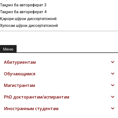
Тақриз ба автореферат 3
Тақриз ба автореферат 4
Қарори шӯрои диссертатсионӣ
Хулосаи шӯрои диссертатсионӣ
Меню
Абитуриентам
Обучающимся
Магистрантам
PhD докторантам/аспирантам
Иностранным студентам