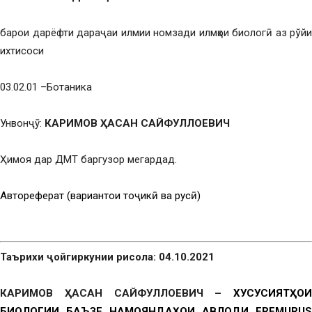
барои дарёфти дараҷаи илмии номзади илмҳои биологӣ аз рўйи
ихтисоси
03.02.01 –Ботаника
Унвонҷӯ:
КАРИМОВ ҲАСАН САЙФУЛЛОЕВИЧ
Ҳимоя дар ДМТ баргузор мегардад.
Автореферат (вариантҳои тоҷикӣ ва русӣ)
Таърихи ҷойгиркунии рисола: 04.10.2021
КАРИМОВ ҲАСАН САЙФУЛЛОЕВИЧ
–
ХУСУСИЯТҲОИ
БИОЛОГИИ БАЪЗЕ НАМОЯНДАҲОИ АВЛОДИ EREMURUS