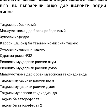
BIEB. ВА ПАРВАРИШИ ОНҲО ДАР ШАРОИТИ ВОДИИ
ҲИСОР
Тақризи роҳбари илмӣ
Маълумотнома дар бораи роҳбари илмӣ
Хулосаи кафедра
Қарори ШД оид ба таъйини комиссияи ташхис
Хулосаи комиссияи ташхис
Суратмаҷлиси №32
Ризоияти муқарризи расмии якум
Ризоияти муқарризи расмии дуюм
Маълумотнома дар бораи муассисаи тақриздиҳанда
Тақризи муқарризи расмии якум
Тақризи муқарризи расмии дуюм
Тақризи муассисаи тақриздиҳанда
Тақриз ба автореферат 1
Тақриз ба автореферат 2