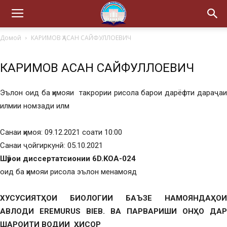
Домой
КАРИМОВ ҲАСАН САЙФУЛЛОЕВИЧ
КАРИМОВ ҲАСАН САЙФУЛЛОЕВИЧ
Эълон оид ба ҳимояи такрории рисола барои дарёфти дараҷаи
илмии номзади илм
Санаи ҳимоя: 09.12.2021 соати 10:00
Санаи ҷойгиркунӣ: 05.10.2021
Шӯрои диссертатсионии 6D.KOA-024
оид ба ҳимояи рисола эълон менамояд
ХУСУСИЯТҲОИ БИОЛОГИИ БАЪЗЕ НАМОЯНДАҲОИ
АВЛОДИ EREMURUS BIEB. ВА ПАРВАРИШИ ОНҲО ДАР
ШАРОИТИ ВОДИИ ҲИСОР