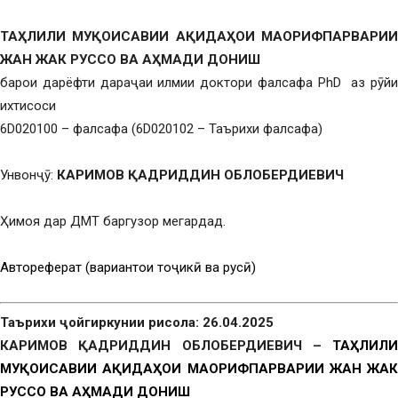
ТА
Ҳ
ЛИЛИ МУ
Қ
ОИСАВИИ А
Қ
ИДА
Ҳ
ОИ МАОРИФПАРВАРИ
ЖАН ЖАК РУССО ВА А
Ҳ
МАДИ ДОНИШ
барои дарёфти дараҷаи илмии доктори фалсафа PhD аз рӯйи
ихтисоси
6D020100 – фалсафа (6D020102 – Таърихи фалсафа)
Унвонҷӯ:
КАРИМОВ
Қ
АДРИДДИН ОБЛОБЕРДИЕВИЧ
Ҳимоя дар ДМТ баргузор мегардад.
Автореферат (вариантҳои тоҷикӣ ва русӣ)
Таърихи ҷойгиркунии рисола: 26.04.2025
КАРИМОВ ҚАДРИДДИН ОБЛОБЕРДИЕВИЧ –
ТАҲЛИЛИ
МУҚОИСАВИИ АҚИДАҲОИ МАОРИФПАРВАРИИ ЖАН ЖАК
РУССО ВА АҲМАДИ ДОНИШ