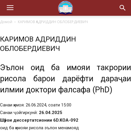
Домой
КАРИМОВ ҚАДРИДДИН ОБЛОБЕРДИЕВИЧ
КАРИМОВ ҚАДРИДДИН
ОБЛОБЕРДИЕВИЧ
Эълон оид ба ҳимояи такрории
рисола барои дарёфти дараҷаи
илмии доктори фалсафа (PhD)
Санаи ҳимоя: 26.06.2024, соати 15:00
Санаи ҷойгиркунӣ:
26.04.2025
Шӯрои диссертатсионии 6D.KOA-092
оид ба ҳимояи рисола эълон менамояд