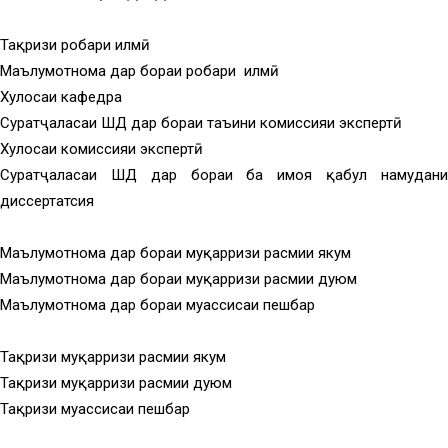
Тақризи роҳбари илмӣ
Маълумотнома дар бораи роҳбари илмӣ
Хулосаи кафедра
Суратҷаласаи ШД дар бораи таъини комиссияи экспертӣ
Хулосаи комиссияи экспертӣ
Суратҷаласаи ШД дар бораи ба ҳимоя қабул намудани
диссертатсия
Маълумотнома дар бораи муқарризи расмии якум
Маълумотнома дар бораи муқарризи расмии дуюм
Маълумотнома дар бораи муассисаи пешбар
Тақризи муқарризи расмии якум
Тақризи муқарризи расмии дуюм
Тақризи муассисаи пешбар