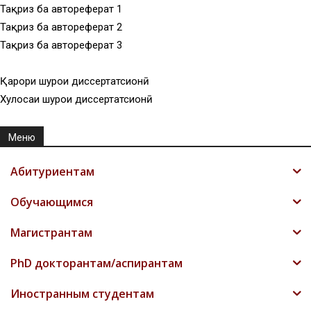
Тақриз ба автореферат 1
Тақриз ба автореферат 2
Тақриз ба автореферат 3
Қарори шурои диссертатсионӣ
Хулосаи шурои диссертатсионӣ
Меню
Абитуриентам
Обучающимся
Магистрантам
PhD докторантам/аспирантам
Иностранным студентам