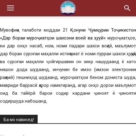
Мувофиқи талаботи моддаи 21
Қонуни Ҷумҳурии Тоҷикистон
«Дар бораи муроҷиатҳои шахсони воқеӣ ва ҳуқуқӣ»
муроҷиатҳое
ки дар онҳо насаб, ном, номи падари шахси воқеӣ, маълумот
дар бораи суроғаи маҳалли истиқомат ё номи пурраи шахси ҳуқуқӣ
ва суроғаи маҳалли ҷойгиршавии он зикр нашудаанд ё хато
нишон дода шудаанд, инчунин бе имзо (имзои электронии
рақамӣ) пешниҳод шудаанд, муроҷиатҳои беном дониста шуда,
мавриди баррасӣ қарор намегиранд, агар онҳо дорои маълумот
оид ба тайёрӣ барои содир кардани ҷиноят ё ҷинояти
содиршуда набошанд.
Ба мо нависед!