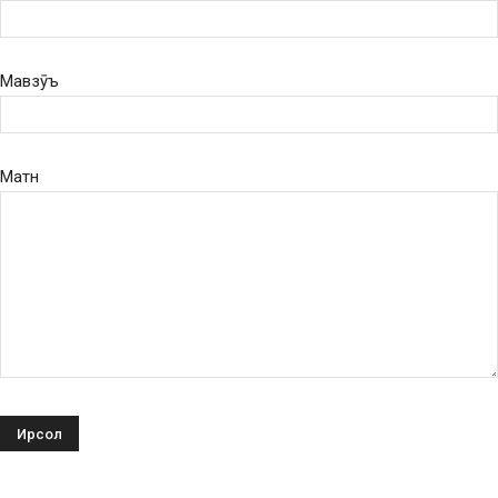
Мавзӯъ
Матн