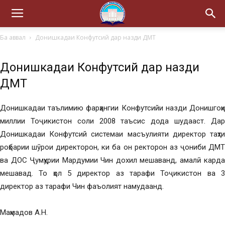
Ба аввал
Донишкадаи Конфутсий дар назди ДМТ
Донишкадаи Конфутсий дар назди
ДМТ
Донишкадаи таълимию фарҳангии Конфутсийи назди Донишгоҳи
миллии Тоҷикистон соли 2008 таъсис дода шудааст. Дар
Донишкадаи Конфутсий системаи масъулияти директор таҳти
роҳбарии шӯрои директорон, ки ба он ректорон аз ҷониби ДМТ
ва ДОС Ҷумҳурии Мардумии Чин дохил мешаванд, амалӣ карда
мешавад. То ҳол 5 директор аз тарафи Тоҷикистон ва 3
директор аз тарафи Чин фаъолият намудаанд.
Маҳмадов А.Н.