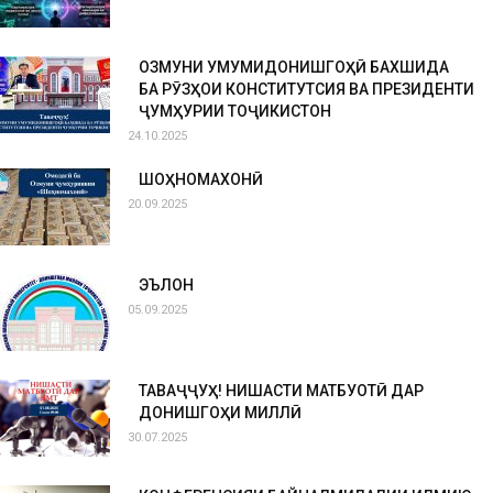
ОЗМУНИ УМУМИДОНИШГОҲӢ БАХШИДА
БА РӮЗҲОИ КОНСТИТУТСИЯ ВА ПРЕЗИДЕНТИ
ҶУМҲУРИИ ТОҶИКИСТОН
24.10.2025
ШОҲНОМАХОНӢ
20.09.2025
ЭЪЛОН
05.09.2025
ТАВАҶҶУҲ! НИШАСТИ МАТБУОТӢ ДАР
ДОНИШГОҲИ МИЛЛӢ
30.07.2025