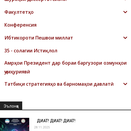
Факултетҳо
Конференсия
Ибтикороти Пешвои миллат
35 - солагии Истиқлол
Амрҳои Президент дар бораи баргузори озмунҳои
ҷумҳуриявӣ
Татбиқи стратегияҳо ва барномаҳои давлатӣ
Эълонҳо
ДИҚҚАТ! ДИҚҚАТ! ДИҚҚАТ!
28.11.2025