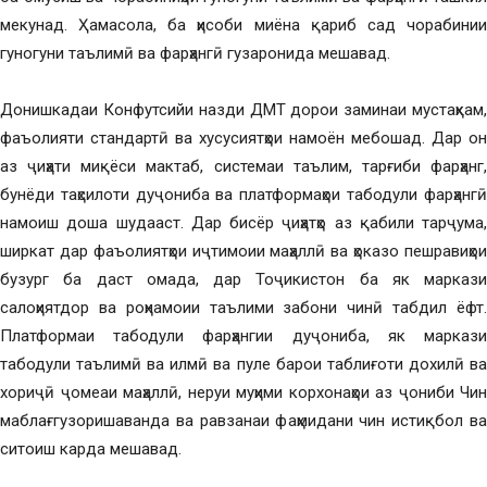
мекунад. Ҳамасола, ба ҳисоби миёна қариб сад чорабинии
гуногуни таълимӣ ва фарҳангӣ гузаронида мешавад.
Донишкадаи Конфутсийи назди ДМТ дорои заминаи мустаҳкам,
фаъолияти стандартӣ ва хусусиятҳои намоён мебошад. Дар он
аз ҷиҳати миқёси мактаб, системаи таълим, тарғиби фарҳанг,
бунёди таҳсилоти дуҷониба ва платформаҳои табодули фарҳангӣ
намоиш доша шудааст. Дар бисёр ҷиҳатҳо аз қабили тарҷума,
ширкат дар фаъолиятҳои иҷтимоии маҳаллӣ ва ҳоказо пешравиҳои
бузург ба даст омада, дар Тоҷикистон ба як маркази
салоҳиятдор ва роҳнамоии таълими забони чинӣ табдил ёфт.
Платформаи табодули фарҳангии дуҷониба, як маркази
табодули таълимӣ ва илмӣ ва пуле барои таблиғоти дохилӣ ва
хориҷӣ ҷомеаи маҳаллӣ, неруи муҳими корхонаҳои аз ҷониби Чин
маблағгузоришаванда ва равзанаи фаҳмидани чин истиқбол ва
ситоиш карда мешавад.