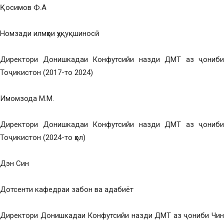
Қосимов Ф.А
Номзади илмҳои ҳуқуқшиносӣ
Директори Донишкадаи Конфутсийи назди ДМТ аз ҷониби
Тоҷикистон (2017-то 2024)
Имомзода М.М.
Директори Донишкадаи Конфутсийи назди ДМТ аз ҷониби
Тоҷикистон (2024-то ҳол)
Дэн Син
Дотсенти кафедраи забон ва адабиёт
Директори Донишкадаи Конфутсийи назди ДМТ аз ҷониби Чин