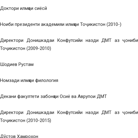
Доктори илмҳои сиёсӣ
Ноиби президенти академияи илмҳои Тоҷикистон (2010-)
Директори Донишкадаи Конфутсийи назди ДМТ аз ҷониби
Тоҷикистон (2009-2010)
Шодиев Рустам
Номзади илмҳои филология
Декани факултети забонҳои Осиё ва Аврупои ДМТ
Директори Донишкадаи Конфутсийи назди ДМТ аз ҷониби
Тоҷикистон (2010-2015)
Дӯстов Ҳамрохон