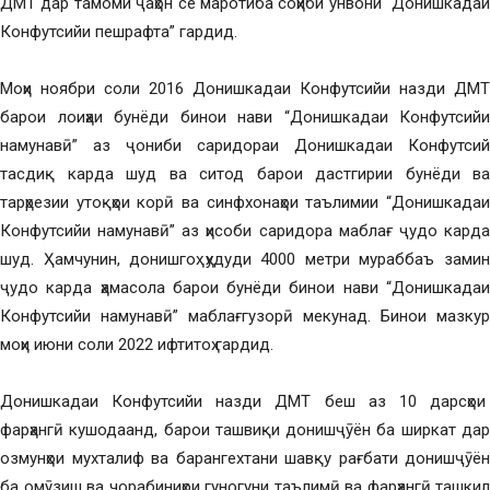
ДМТ дар тамоми ҷаҳон се маротиба соҳиби унвони “Донишкадаи
Конфутсийи пешрафта” гардид.
Моҳи ноябри соли 2016 Донишкадаи Конфутсийи назди ДМТ
барои лоиҳаи бунёди бинои нави “Донишкадаи Конфутсийи
намунавӣ” аз ҷониби саридораи Донишкадаи Конфутсий
тасдиқ карда шуд ва ситод барои дастгирии бунёди ва
тарҳрезии утоқҳои корӣ ва синфхонаҳои таълимии “Донишкадаи
Конфутсийи намунавӣ” аз ҳисоби саридора маблағ ҷудо карда
шуд. Ҳамчунин, донишгоҳ ҳудуди 4000 метри мураббаъ замин
ҷудо карда ҳамасола барои бунёди бинои нави “Донишкадаи
Конфутсийи намунавӣ” маблағгузорӣ мекунад. Бинои мазкур
моҳи июни соли 2022 ифтитоҳ гардид.
Донишкадаи Конфутсийи назди ДМТ беш аз 10 дарсҳои
фарҳангӣ кушодаанд, барои ташвиқи донишҷӯён ба ширкат дар
озмунҳои мухталиф ва барангехтани шавқу рағбати донишҷӯён
ба омӯзиш ва чорабиниҳои гуногуни таълимӣ ва фарҳангӣ ташкил