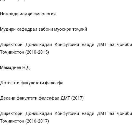
Номзади илмҳои филология
Мудири кафедраи забони муосири тоҷикӣ
Директори Донишкадаи Конфутсийи назди ДМТ аз ҷониби
Тоҷикистон (2010-2015)
Маҳмадиев Н.Д.
Дотсенти факулетети фалсафа
Декани факултети фалсафаи ДМТ (2017)
Директори Донишкадаи Конфутсийи назди ДМТ аз ҷониби
Тоҷикистон (2016-2017)