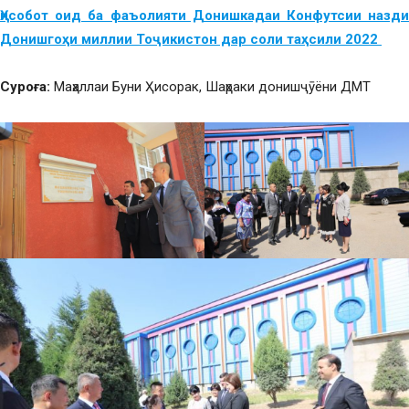
Ҳисобот оид ба фаъолияти Донишкадаи Конфутсии назди
Донишгоҳи миллии Тоҷикистон дар соли таҳсили 2022
Суроға:
Маҳаллаи Буни Ҳисорак, Шаҳраки донишҷӯёни ДМТ