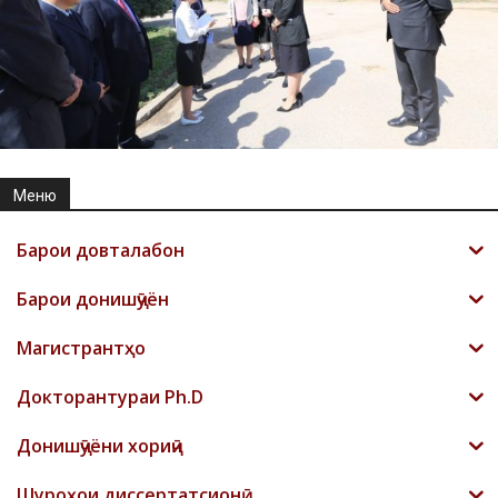
Меню
Барои довталабон
Барои донишҷӯён
Магистрантҳо
Докторантураи Ph.D
Донишҷӯёни хориҷӣ
Шyроҳои диссертатсионӣ