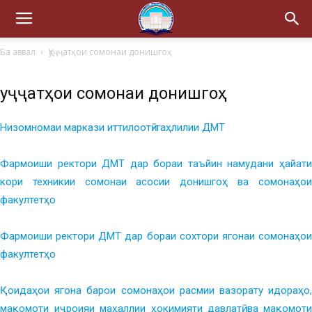
Ба аввал
Ҳуҷҷатҳои сомонаи донишгоҳ
Ҳуҷҷатҳои сомонаи донишгоҳ
Низомномаи маркази иттилоотӣ-таҳлилии ДМТ
Фармоиши ректори ДМТ дар бораи таъйин намудани ҳайати
кори техникии сомонаи асосии донишгоҳ ва сомонаҳои
факултетҳо
Фармоиши ректори ДМТ дар бораи сохтори ягонаи сомонаҳои
факултетҳо
Қоидаҳои ягона барои сомонаҳои расмии вазорату идораҳо,
мақомоти иҷроияи маҳаллии ҳокимияти давлатӣ ва мақомоти