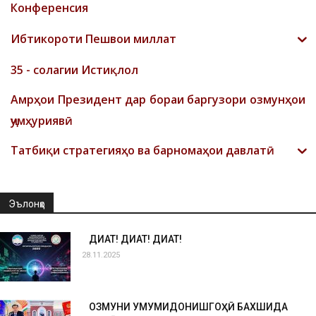
Конференсия
Ибтикороти Пешвои миллат
35 - солагии Истиқлол
Амрҳои Президент дар бораи баргузори озмунҳои
ҷумҳуриявӣ
Татбиқи стратегияҳо ва барномаҳои давлатӣ
Эълонҳо
ДИҚҚАТ! ДИҚҚАТ! ДИҚҚАТ!
28.11.2025
ОЗМУНИ УМУМИДОНИШГОҲӢ БАХШИДА