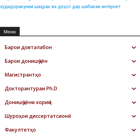
худидоракунии шаҳрак ва деҳот дар шабакаи интернет
Меню
Барои довталабон
Барои донишҷӯён
Магистрантҳо
Докторантураи Ph.D
Донишҷӯёни хориҷӣ
Шyроҳои диссертатсионӣ
Факултетҳо